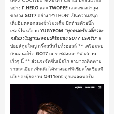
อย่าง
F.HERO
และ
TWOPEE
และเพลงล่าสุด
ของวง
GOT7
อย่าง ‘PYTHON’ เป็นความสนุก
เต็มอิ่มตลอดสองชั่วโมงเต็ม ปิดท้ายด้วยบิ๊ก
เซอร์ไพรส์จาก
YUGYEOM
“ทุกคนครับ เดี๋ยวจะ
กลับมาในฐานะคอนเสิร์ตของ
GOT7 นะครับ”
ส
ปอยล์ตูมใหญ่ กรี๊ดสนั่นไปทั้งฮอลล์ ** เตรียมพบ
กับคอนเสิร์ต
GOT7
ณ ราชมังคลากีฬาสถาน
เร็วๆ นี้ ** ส่วนจะจัดขึ้นเมื่อไร สามารถติดตาม
รายละเอียดเพิ่มเติมได้ทางออฟฟิเชียลโซเชียลมี
เดียของผู้จัดงาน
@411ent
ทุกแพลตฟอร์ม