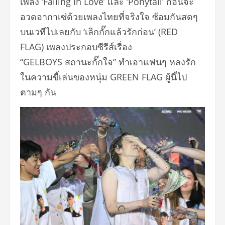
เพลง ‘Falling In Love’ และ ‘Ponytail’ ก่อนจะ
อวดอากาเซ่ด้วยเพลงไทยที่จริงใจ ซ้อมกันสดๆ
บนเวทีไปเลยกับ ‘เลิกกั๊กแล้วรักก่อน’ (RED
FLAG) เพลงประกอบซีรีส์เรื่อง
“GELBOYS สถานะกั๊กใจ” ทำเอาแฟนๆ หลงรัก
ในความขี้เล่นของหนุ่ม GREEN FLAG ผู้นี้ไป
ตามๆ กัน