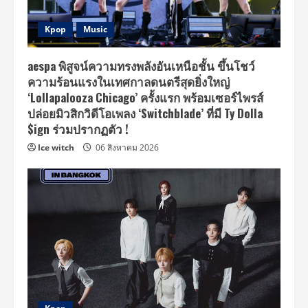
Kpop
Music
aespa พิสูจน์ความทรงพลังอันเหนือชั้น ขึ้นโชว์
ความร้อนแรงในเทศกาลดนตรีสุดยิ่งใหญ่
‘Lollapalooza Chicago’ ครั้งแรก พร้อมเซอร์ไพรส์
ปล่อยมิวสิกวิดีโอเพลง ‘Switchblade’ ที่มี Ty Dolla
$ign ร่วมปรากฏตัว !
Ice witch
06 สิงหาคม 2026