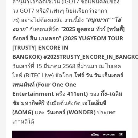
ล่านูน่าไอก็อตเซเว่น (IGOT7 ชื่อแฟนคลับของ
วง GOT7 หรือที่แฟนๆ นิยมเรียกว่าอากา
เซ่) อย่างไม่ต้องสงสัย งานนี้ยัง
“
สนุกมาก” “โฮ่
งมาก”
กับคอนเสิร์ต
“
2025 ยูคยอม ทัวร์ [ทรัสตี้]
อังกอร์ อิน แบงคอก” (2025 YUGYEOM TOUR
[TRUSTY] ENCORE IN
BANGKOK)
#2025TRUSTY_ENCORE_IN_BANGK
วันเสาร์ที่ 15 มีนาคม 2568 ที่ผ่านมา ณ ไบเทค
ไลฟ์ (BITEC Live) จัดโดย
โฟร์ วัน วัน เอ็นเตอร์
เทนเม้นท์
(Four One One
Entertainment
หรือ
411ent)
ของ
กึ้ง–เฉลิม
ชัย มหากิจศิริ
จับมือต้นสังกัด
เอโอเอ็มจี
(
AOMG)
และ
วันเดอร์ (
WONDER)
ประเทศ
เกาหลีใต้