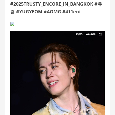
#2025TRUSTY_ENCORE_IN_BANGKOK #
유
겸
#YUGYEOM #AOMG #411ent