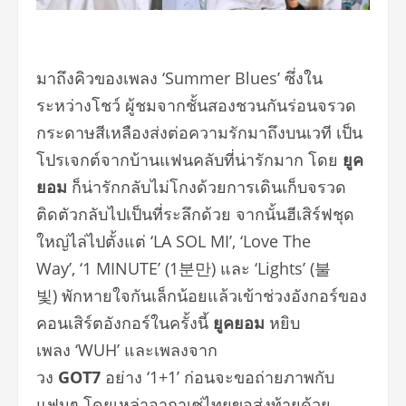
มาถึงคิวของเพลง ‘Summer Blues’ ซึ่งใน
ระหว่างโชว์ ผู้ชมจากชั้นสองชวนกันร่อนจรวด
กระดาษสีเหลืองส่งต่อความรักมาถึงบนเวที เป็น
โปรเจกต์จากบ้านแฟนคลับที่น่ารักมาก โดย
ยูค
ยอม
ก็น่ารักกลับไม่โกงด้วยการเดินเก็บจรวด
ติดตัวกลับไปเป็นที่ระลึกด้วย จากนั้นฮีเสิร์ฟชุด
ใหญ่ไล่ไปตั้งแต่ ‘LA SOL MI’, ‘Love The
Way’, ‘1 MINUTE’ (1분만) และ ‘Lights’ (불
빛) พักหายใจกันเล็กน้อยแล้วเข้าช่วงอังกอร์ของ
คอนเสิร์ตอังกอร์ในครั้งนี้
ยูคยอม
หยิบ
เพลง ‘WUH’ และเพลงจาก
วง
GOT7
อย่าง ‘1+1’ ก่อนจะขอถ่ายภาพกับ
แฟนๆ โดยเหล่าอากาเซ่ไทยขอส่งท้ายด้วย