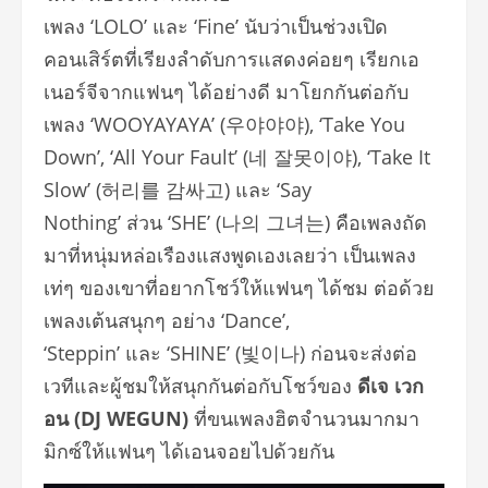
เพลง ‘LOLO’ และ ‘Fine’ นับว่าเป็นช่วงเปิด
คอนเสิร์ตที่เรียงลำดับการแสดงค่อยๆ เรียกเอ
เนอร์จีจากแฟนๆ ได้อย่างดี มาโยกกันต่อกับ
เพลง ‘WOOYAYAYA’ (우야야야), ‘Take You
Down’, ‘All Your Fault’ (네 잘못이야), ‘Take It
Slow’ (허리를 감싸고) และ ‘Say
Nothing’ ส่วน ‘SHE’ (나의 그녀는) คือเพลงถัด
มาที่หนุ่มหล่อเรืองแสงพูดเองเลยว่า เป็นเพลง
เท่ๆ ของเขาที่อยากโชว์ให้แฟนๆ ได้ชม ต่อด้วย
เพลงเต้นสนุกๆ อย่าง ‘Dance’,
‘Steppin’ และ ‘SHINE’ (빛이나) ก่อนจะส่งต่อ
เวทีและผู้ชมให้สนุกกันต่อกับโชว์ของ
ดีเจ เวก
อน (
DJ WEGUN)
ที่ขนเพลงฮิตจำนวนมากมา
มิกซ์ให้แฟนๆ ได้เอนจอยไปด้วยกัน