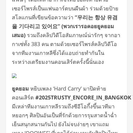
เซอร์ไพรส์เป็นแฟนอาร์ตบนผืนผ้า ร่วมด้วยป้าย
สโลแกนที่เขียนข้อความว่า
“
우리는
항상
유겸
을
기다리고
있어요
” (พวกเรารอคอยยูคยอม
เสมอ)
รวมถึงคลิปวิดีโอสัมภาษณ์น่ารักๆ จากอา
กาเซ่ทั้ง 383 คน ตามด้วยเซอร์ไพรส์คลิปวิดีโอ
จากทีมงานเกาหลีซึ่งได้แอบถ่ายทำกันใน
ระหว่างเตรียมงานคอนเสิร์ตครั้งนี้นั่นเอง
ยูคยอม
หยิบเพลง ‘Hard Carry’ มาปิดท้าย
คอนเสิร์ต
#2025TRUSTY_ENCORE_IN_BANGKOK
มีเหล่าทีมงานเกาหลีรวมถึงซีอีโอกึ้งขึ้นเวทีมา
หยอกๆ ศิลปินอันเป็นที่รักด้วยการรุมสาดน้ำฉ่ำ
เย็นสนุกสนานกันไป ยังไม่จบง่ายๆ เขาแถม
เพลง ‘OOOWEE’ ที่เคยได้ร่วมงานกับศิลปินไทย