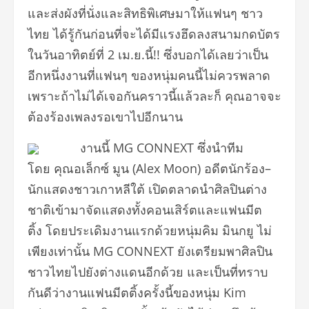
และส่ง
ผังที่นั่งและสิทธิพิเศษ
ม
าให้แฟนๆ
ชาว
ไทย
ได้รู้กันก่อนที่จะได้มีแรงฮึ
ดลงสนามกดบัตร
ในวันอาทิตย์ที่
2
เม
.
ย
.
นี้
!!
ซึ่งบอกได้เลยว่าเป็น
อีกหนึ่
งงานที่แฟนๆ
ของหนุ่มคนนี้ไม่ควรพลาด
เพราะถ้
าไม่ได้เจอกันคราวนี้แล้วละก็
คุณอาจจะ
ต้องร้องเพลงรอเขาไปอี
กนาน
งานนี้
MG
CONNEX
T
ซึ่งนำทีม
โดย
คุณอเล็กซ์
มูน
(Alex Moon)
อดีตนักร้อง
–
นักแสดงชาวเกาหลี
ใต้
เปิดตลาดนำศิลปินต่าง
ชาติเข้
ามาจัดแสดงทั้งคอนเสิร์
ตและแฟนมีต
ติ้ง
โดยประเดิมงานแรกด้วยหนุ่มคิม
มินกยู
ไม่
เพียงเท่านั้น
MG CONNEXT
ยังเตรียมพาศิลปิน
ชาวไทยไปยังต่
างแดนอีกด้วย
และเป็นที่ทราบ
กันดีว่างานแฟนมี
ตติ้งครั้งนี้ของหนุ่ม
Kim