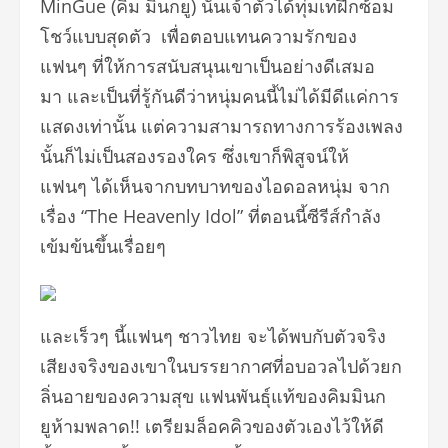
MinGue (
คิม
มินกยู
)
นั้นเจ้าตัวได้ทุ่มเทฝึกซ้
อม
โชว์แบบสุดตัว เพื่อตอบแทนความรักของ
แฟนๆ
ที่ให้การสนับสนุนเขาเป็นอย่
างดีเสมอ
มา
และเป็นที่รู้กันดีว่าหนุ่มคนนี้
ไม่ได้มีดีแค่การ
แสดงเท่านั้น
แต่ความสามารถทางการร้องเพลง
นั้
นก็ไม่เป็นสองรองใคร
ซึ่งเขาก็พิสูจน์ให้
แฟนๆ
ได้เห็นจากบทบาทของไอดอลหนุ่ม
จาก
เรื่อง
“The Heavenly Idol”
ที่ตอนนี้ซีรีส์กำลัง
เข้มข้นขึ้
นเรื่อยๆ
และเร็วๆ นี้แฟนๆ ชาวไทย จะได้พบกับตัวจริง
เสียงจริ
งของเขาในบรรยากาศที่อบอวลไปด้
วยก
ลิ่นอายของความสุข แฟนพันธุ์แท้ของคิมมินก
ยูห้
ามพลาด
!!
เตรียมล็อคคิวของตัวเองไว้ให้ดี