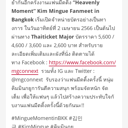
ย้ำกันอีกครั้งงานแฟนมีตติ้ง
“Heavenly
Moment”
Kim Mingue Fanmeet in
Bangkok
เริ่มเปิดจำหน่ายบัตรอย่างเป็
นทา
งการ ในวันอาทิตย์ที่
2
เมษายน
2566
เป็นต้นไป
ผ่านทาง
Thaiticket Major
บัตรราคา
5,600 /
4,600 / 3,600
และ
2,600
บาท สำหรับราย
ละเอียดเพิ่มเติมและผั
งที่นั่ง ติดตามได้
ทาง
Facebook :
https://www.facebook.com/
mgconnext
รวมทั้ง
IG
และ
Twitter :
@mgconnext
รับรองว่าแฟนมีตติ้งครั้งนี้ หนุ่ม
คิมมินกยูการันตีความสนุก พร้อมจัดหนัก จัด
เต็ม เพื่อให้แฟนๆ แล้วไปสร้างความประทับใจกั
บงานแฟนมีตติ้งครั้งนี้ด้วยกั
นนะ
!!
#MingueMomentinBKK #김민
규 #KimMingue #
คิมมินกยู