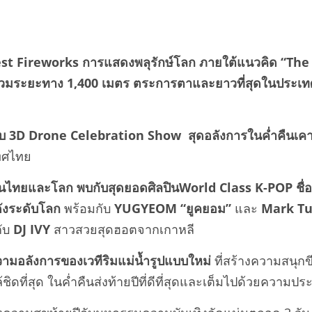
st Fireworks การแสดงพลุรักษ์โลก ภายใต้แนวคิด “The
รวมระยะทาง 1,400 เมตร ตระการตาและยาวที่สุดในประเทศไ
บบ
3D Drone Celebration Show สุดอลังการในค่ำคืนเคา
เทศไทย
ปินไทยและโลก พบกับสุดยอดศิลปิน
World Class K-POP ชื่อด
งดังระดับโลก
พร้อมกับ
YUGYEOM “ยูคยอม”
และ
Mark Tu
กับ
DJ IVY
สาวสวยสุดฮอตจากเกาหลี
ความอลังการของเวทีริมแม่น้ำรูปแบบใหม่
ที่สร้างความสนุกข
ิดที่สุด ในค่ำคืนส่งท้ายปีที่ดีที่สุดและเต็มไปด้วยความปร