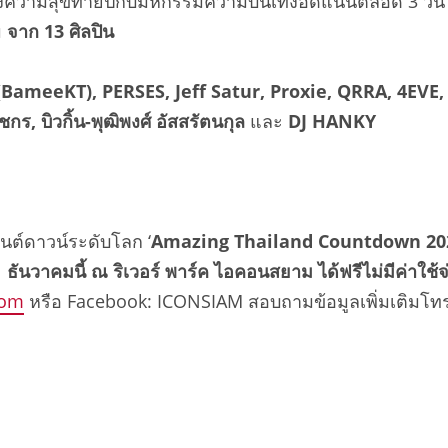
่งความสุขท้ายปีกับมหกรรมความบันเทิงอัดแน่นตลอด 3 วัน 3 ค
ม
จาก
13 ศิลปิน
(
BameeKT), PERSES, Jeff Satur, Proxie, QRRA, 4EVE
ชกร, บิวกิ้น-พุฒิพงศ์ อัสสรัตนกุล
และ
DJ
HANKY
ต์ดาวน์ระดับโลก ‘
Amazing Thailand Countdown 20
 ธันวาคมนี้ ณ ริเวอร์ พาร์ค ไอคอนสยาม ได้ฟรีไม่มีค่าใช้
com
หรือ Facebook: ICONSIAM สอบถามข้อมูลเพิ่มเติมโท