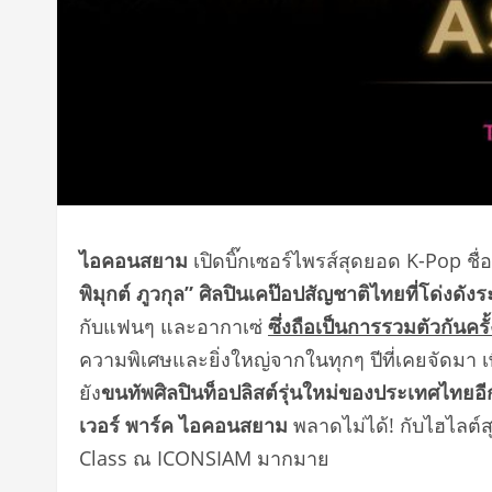
ไอคอนสยาม
เปิดบิ๊กเซอร์ไพรส์สุดยอด K-Pop ชื่
พิมุกต์ ภูวกุล” ศิลปินเคป๊อปสัญชาติไทยที่โด่งดั
กับแฟนๆ และอากาเซ่
ซึ่งถือเป็นการรวมตัวกันค
ความพิเศษและยิ่งใหญ่จากในทุกๆ ปีที่เคยจัดมา เพ
ยัง
ขนทัพศิลปินท็อปลิสต์รุ่นใหม่ของประเทศไทย
เวอร์ พาร์ค ไอคอนสยาม
พลาดไม่ได้! กับไฮไลต
Class ณ ICONSIAM มากมาย