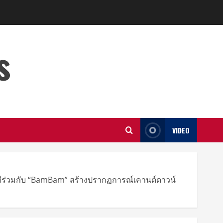
s
VIDEO
นเวทีร่วมกับ “BamBam” สร้างปรากฏการณ์เคานต์ดาวน์