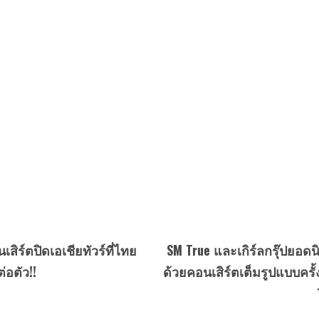
เสิร์ตปิดเอเชียทัวร์ที่ไทย
SM True และเกิร์ลกรุ๊ปยอด
่อตัว!!
ด้วยคอนเสิร์ตเต็มรูปแบบครั้ง