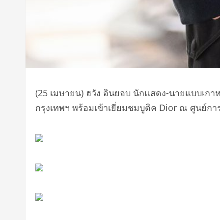
(25 เมษายน) ฮวัง อินยอบ นักแสดง-นายแบบเกาหลีค
กรุงเทพฯ พร้อมเข้าเยี่ยมชมบูติค Dior ณ ศูนย์กา