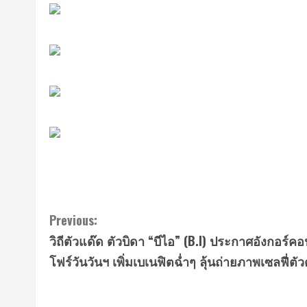
Continue
Previous:
วิถีตัวแด๊ด ตัวบิดา “บีไอ” (B.I) ประกาศอังกอร์คอน
Reading
โฟร์วันวันฯ เพิ่มเบเนฟิตฉ่ำๆ ลุ้นถ่ายภาพเซลฟี่ตัวต