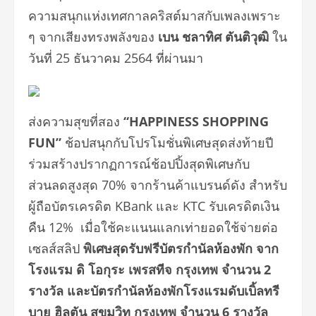
ความสนุ
กแห่งเทศกาลคริสต์มาสกั
บเพลงเพราะ
ๆ จากเสียงทรงพลังของ
เบน ชลาทิศ ตันติวุฒิ
ใน
วันที่
25
ธันวาคม
2564
ที่ผ่านมา
ส่งความสุขที่สอง
“
HAPPINESS SHOPPING
FUN”
ช้อปสนุกกับโปรโมชั่นพิเศษสุดส่
งท้ายปี
ร่วมสร้างปรากฏการณ์ช้อปปิ้งสุ
ดพิเศษกับ
ส่วนลดสูงสุด
70%
จากร้านค้าแบรนด์ดัง สำหรับ
ผู้ถือบัตรเครดิต
KBank
และ
KTC
รับเครดิตเงิน
คืน 12
%
เมื่อใช้คะแนนแลกเท่ายอดใช้จ่
ายต่อ
เซลส์สลิป
พิเศษสุดรับฟรีบัตรกำนัลห้องพัก จาก
โรงแรม ดิ โอกุระ เพรสทีจ กรุงเทพ จำนวน
2
รางวัล และบัตรกำนัลห้องพักโรงแรมดั
บเบิ้ลทรี
บาย ฮิลตัน สุขุมวิท กรุงเทพ จำนวน
6
รางวัล