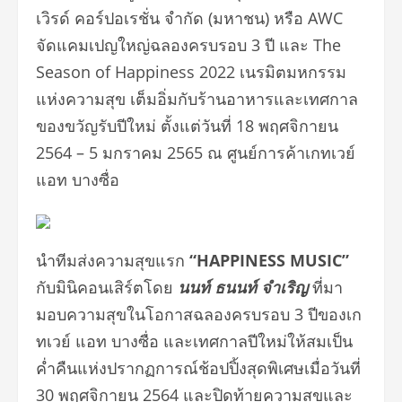
เวิรด์ คอร์ปอเรชั่น จำกัด
(
มหาชน
)
หรือ
AWC
จัดแคมเปญใหญ่ฉลองครบรอบ
3
ปี และ
The
Season of Happiness 2022
เนรมิตมหกรรม
แห่งความสุข เต็มอิ่มกับร้
านอาหารและเทศกาล
ของขวัญรับปี
ใหม่ ตั้งแต่วันที่
18
พฤศจิกายน
2564 – 5
มกราคม
2565
ณ ศูนย์การค้าเกทเวย์
แอท บางซื่อ
นำทีมส่งความสุขแรก
“
HAPPINESS MUSIC”
กับมินิคอนเสิร์ตโดย
นนท์ ธนนท์ จำเริญ
ที่มา
มอบความสุ
ขในโอกาสฉลองครบรอบ 3 ปีของเก
ทเวย์ แอท บางซื่อ และเทศกาลปีใหม่ให้สมเป็น
ค่ำคื
นแห่งปรากฏการณ์ช้อปปิ้งสุดพิ
เศษเมื่อวันที่
30
พฤศจิกายน
2564
และปิดท้ายความสุขและ