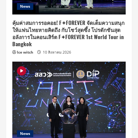
News
คุ้มค่าสมการรอคอย! F✦FOREVER จัดเต็มความสนุก
ให้แฟนไทยหายคิดถึง กับโชว์สุดซึ้ง โปรดักชันสุด
อลังการในคอนเสิร์ต F✦FOREVER 1st World Tour in
Bangkok
Ice witch
10 สิงหาคม 2026
News