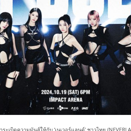
จะมาระเบิดความมันส์ให้กับ ‘เนเวอร์แลนด์’ ชาวไทย (NEVERLA