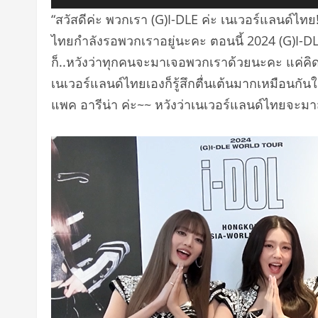
“สวัสดีค่ะ พวกเรา (G)I-DLE ค่ะ เนเวอร์แลนด์ไ
ไทยกำลังรอพวกเราอยู่นะคะ ตอนนี้ 2024 (G)I-DLE
ก็..หวังว่าทุกคนจะมาเจอพวกเราด้วยนะคะ แค่คิดว่
เนเวอร์แลนด์ไทยเองก็รู้สึกตื่นเต้นมากเหมือนกัน
แพค อารีน่า ค่ะ~~ หวังว่าเนเวอร์แลนด์ไทยจะม