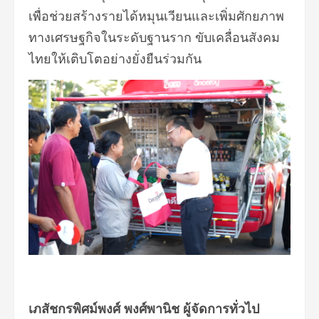
เพื่อช่วยสร้างรายได้หมุนเวียนและเพิ่มศักยภาพ
ทางเศรษฐกิจในระดับฐานราก ขับเคลื่อนสังคม
ไทยให้เติบโตอย่างยั่งยืนร่วมกัน
เภสัชกรพิศม์พงศ์ พงศ์พานิช ผู้จัดการทั่วไป