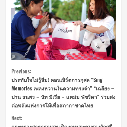
Continue
Previous:
ประทับใจไม่รู้ลืม! คอนเสิร์ตการกุศล “Sing
Reading
Memories เพลงหวานในความทรงจำ” “เฉลียง –
ปาน ธนพร – นัท มีเรีย – แหม่ม พัชริดา” ร่วมส่ง
ต่อพลังแห่งการให้เพื่อสภากาชาดไทย
Next:
กระทรวงสาธารณสุข เปิดงานประชุมรางวัลศรี