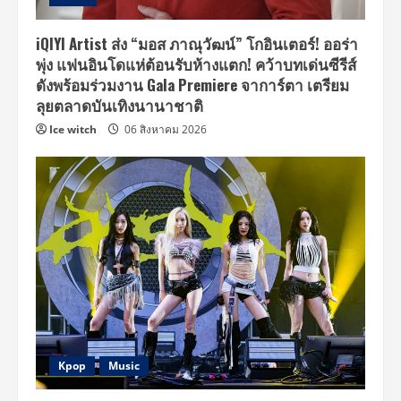
iQIYI Artist ส่ง “มอส ภาณุวัฒน์” โกอินเตอร์! ออร่า
พุ่ง แฟนอินโดแห่ต้อนรับห้างแตก! คว้าบทเด่นซีรีส์
ดังพร้อมร่วมงาน Gala Premiere จาการ์ตา เตรียม
ลุยตลาดบันเทิงนานาชาติ
Ice witch
06 สิงหาคม 2026
Kpop
Music