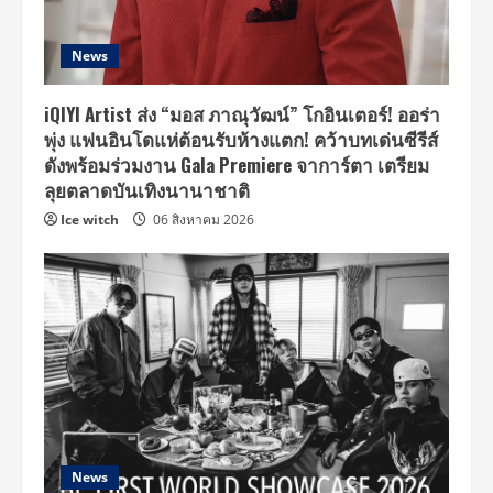
News
iQIYI Artist ส่ง “มอส ภาณุวัฒน์” โกอินเตอร์! ออร่า
พุ่ง แฟนอินโดแห่ต้อนรับห้างแตก! คว้าบทเด่นซีรีส์
ดังพร้อมร่วมงาน Gala Premiere จาการ์ตา เตรียม
ลุยตลาดบันเทิงนานาชาติ
Ice witch
06 สิงหาคม 2026
News