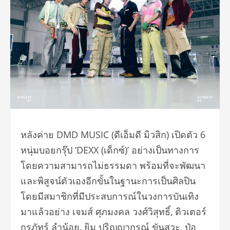
หลังค่าย DMD MUSIC (ดีเอ็มดี มิวสิก) เปิดตัว 6
หนุ่มบอยกรุ๊ป ‘DEXX (เด็กซ์)’ อย่างเป็นทางการ
โดยความสามารถไม่ธรรมดา พร้อมที่จะพัฒนา
และพิสูจน์ตัวเองอีกขั้นในฐานะการเป็นศิลปิน
โดยมีสมาชิกที่มีประสบการณ์ในวงการบันเทิง
มาแล้วอย่าง เจมส์ ศุภมงคล วงศ์วิสุทธิ์, ติวเตอร์
กรภัทร์ ลำน้อย, ยิม ปริญญากรณ์ ขันสวะ, ป๋อ