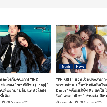
Music
News
นอะไรกับคนเก่า! “INC
“PP KRIT” ชวนเปิดประสบกา
ส่งเพลง “รอบที่ล้าน (Loop)”
หวานซ่อนเปรี้ยวในซิงเกิลใหม
นที่พยายามลืม แต่หัวใจยัง
Candy” พร้อมเสิร์ฟ MV สดใส ไ
ี่เดิม
นิง” และ “ณิชา” ร่วมเติมสีสัน
08 สิงหาคม 2026
Ice witch
08 สิงหาคม 2026