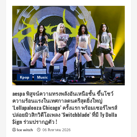
Kpop
Music
aespa พิสูจน์ความทรงพลังอันเหนือชั้น ขึ้นโชว์
ความร้อนแรงในเทศกาลดนตรีสุดยิ่งใหญ่
‘Lollapalooza Chicago’ ครั้งแรก พร้อมเซอร์ไพรส์
ปล่อยมิวสิกวิดีโอเพลง ‘Switchblade’ ที่มี Ty Dolla
$ign ร่วมปรากฏตัว !
Ice witch
06 สิงหาคม 2026