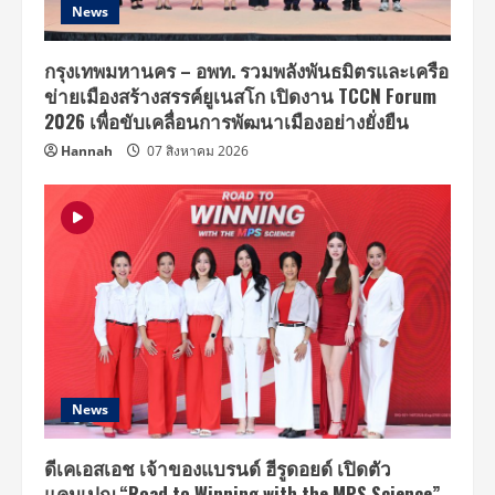
News
กรุงเทพมหานคร – อพท. รวมพลังพันธมิตรและเครือ
ข่ายเมืองสร้างสรรค์ยูเนสโก เปิดงาน TCCN Forum
2026 เพื่อขับเคลื่อนการพัฒนาเมืองอย่างยั่งยืน
Hannah
07 สิงหาคม 2026
News
ดีเคเอสเอช เจ้าของแบรนด์ ฮีรูดอยด์ เปิดตัว
แคมเปญ “Road to Winning with the MPS Science”