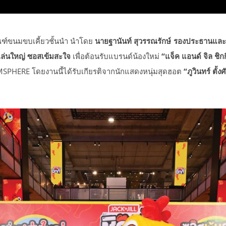
ณฑ์ขนมขบเคี้ยวชั้นนำ นำโดย
นายฐานันท์ สุวรรณรักษ์
รองประธานและผ
เล่นใหญ่ ซอสเข้มสะใจ
เพื่อต้อนรับแบรนด์น้องใหม่
“แจ็ค แอนด์ จิล ชิกก
MSPHERE
โดยงานนี้ได้รับเกียรติจากนักแสดงหนุ่มสุดฮอต
“ภูวินทร์ ตั้งศ