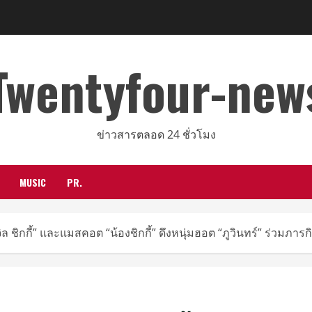
Twentyfour-new
ข่าวสารตลอด 24 ชั่วโมง
MUSIC
PR.
 จิล ชิกกี้” และแมสคอต “น้องชิกกี้” ดึงหนุ่มฮอต “ภูวินทร์” ร่วมภาร