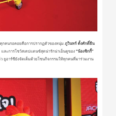
ญที่ทุกคนรอคอยคือการปรากฏตัวของหนุ่ม
ภูวินทร์ ตั้งศักดิ์ยืน
ฟ และการโชว์สเตปแดนซ์สุดน่ารักน่าเอ็นดูของ
“น้องชิกกี้”
้ว
ยูอาร์ซียังจัดเต็มด้วยโซนกิจกรรมให้ทุกคนที่มาร่วมงาน