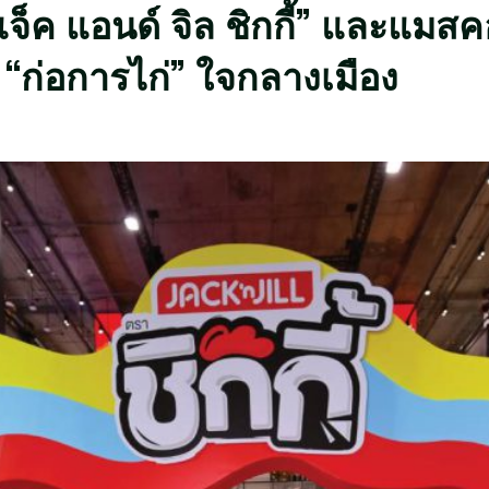
“แจ็ค แอนด์ จิล ชิกกี้” และแมสคอ
จ “ก่อการไก่” ใจกลางเมือง