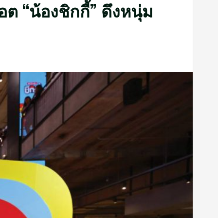
ต “น้องชิกกี้” ดึงหนุ่ม