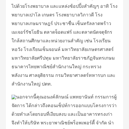
ไปด้วยโรงพยาบาล และแหล่งช้อปปิ้งสำคัญๆ อาทิ โรง
พยาบาลเปาโล เกษตร โรงพยาบาลวิภาวดี โรง
พยาบาลเกษมราษฎร์ ประชาชื่น เซ็นทรัลลาดพร้าว
เมเจอร์รัชโยธิน ตลาดจ็อดแฟร์ และตลาดนัดจตุจักร
ใกล้สถานศึกษาและหน่วยงานสำคัญ เช่น โรงเรียน
หอวัง โรงเรียนเซ็นจอนห์ มหาวิทยาลัยเกษตรศาสตร์
มหาวิทยาลัยศรีปทุม มหาวิทยาลัยราชภัฏจันทรเกษม
ธนาคารไทยพาณิชย์สำนักงานใหญ่ กระทรวง
พลังงาน ศาลยุติธรรม กรมวิทยาศาลตร์ทหารบก และ
สำนักงานใหญ่ ปตท.
นอกจากนี้คุณอนงค์ลักษณ์ แพทยานันท์ กรรมการผู้
จัดการ ได้กล่าวถึงคอนเซ็ปท์การออกแบบโครงการว่า
ด้วยทำเลโดยรอบที่เงียบสงบ และเป็นอาคารทรงเก่า
จึงทำให้บริษัท พระยาพาณิชย์พร็อพเพอร์ตี้ จำกัด นำ