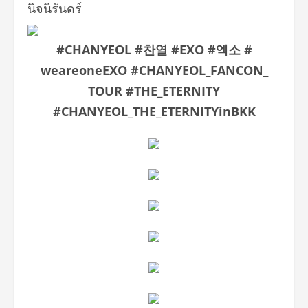
นิจนิรันดร์
#CHANYEOL #
찬열
#EXO #
엑소
#
weareoneEXO #CHANYEOL_FANCON_
TOUR #THE_ETERNITY
#CHANYEOL_THE_ETERNITYinBKK