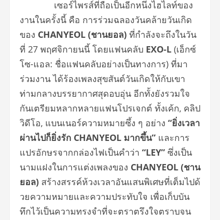
เซอร์ไพรส์ที่ถือเป็นอีกหนึ่
งไฮไลท์ของ
งานในครั้งนี้ คือ การร่วมฉลองวันคล้ายวันเกิด
ของ
CHANYEOL (ชานยอล)
ที่กำลังจะถึงในวัน
ที่ 27 พฤศจิกายนนี้ โดยแฟนคลับ
EXO-L
(เอ็กซ์
โซ-แอล: ชื่อแฟนคลับอย่างเป็นทางการ) ที่มา
ร่วมงาน ได้ร้องเพลงสุขสันต์วันเกิดให้
กับเขา
ท่ามกลางบรรยากาศสุดอบอุ่
น อีกทั้งยังรวมใจ
กันเตรี
ยมหลากหลายแฟนโปรเจกต์ ทั้งเค้ก, คลิป
วิดีโอ, แบนเนอร์ความหมายซึ้ง ๆ อย่าง
“ยิ่งเวลา
ผ่านไปก็ยิ่งรัก
CHANYEOL มากขึ้น”
และการ
แปรอักษรจากกล่
องไฟเป็นคำว่า
“L
EY”
ซึ่งเป็น
นามแฝงในการแต่
งเพลงของ
CHANYEOL (ชาน
ยอล)
สร้างสรรค์ห้วงเวลาอั
นแสนพิเศษที่เต็มไปด้
วยความหมายและความประทับใจ เพื่อเก็บบัน
ทึกไว้เป็
นความทรงจำที่จะตราตรึ
งใจตราบจน