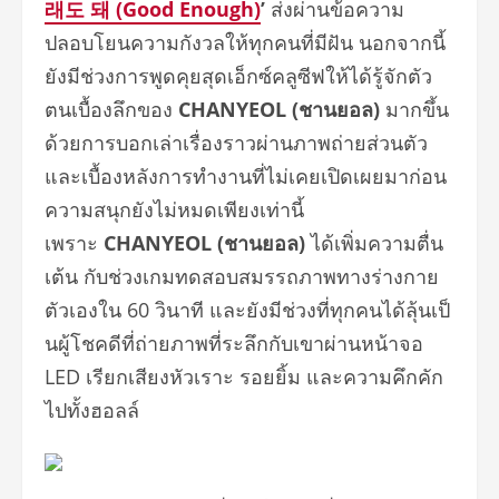
래도
돼
(Good Enough)
’
ส่งผ่านข้
อความ
ปลอบโยนความกังวลให้ทุ
กคนที่มีฝัน นอกจากนี้
ยังมีช่วงการพูดคุยสุดเอ็กซ์คลู
ซีฟให้ได้รู้จักตัว
ตนเบื้องลึ
กของ
CHANYEOL (ชานยอล)
มากขึ้น
ด้วยการบอกเล่าเรื่องราวผ่
านภาพถ่ายส่วนตัว
และเบื้องหลังการทำงานที่ไม่
เคยเปิดเผยมาก่อน
ความสนุกยังไม่หมดเพียงเท่านี้
เพราะ
CHANYEOL (ชานยอล)
ได้เพิ่มความตื่น
เต้น กับช่วงเกมทดสอบสมรรถภาพทางร่
างกาย
ตัวเองใน 60 วินาที และยังมีช่วงที่ทุกคนได้ลุ้นเป็
นผู้โชคดีที่ถ่ายภาพที่ระลึกกั
บเขาผ่านหน้าจอ
LED เรียกเสียงหัวเราะ รอยยิ้ม และความคึกคัก
ไปทั้งฮอลล์