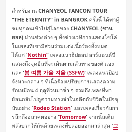
สำหรับงาน
CHANYEOL FANCON TOUR
“THE ETERNITY” in BANGKOK
ครั้งนี้ ได้พาผู้
ชมทุกคนเข้าไปสู่โลกของ
CHANYEOL (ชาน
ยอล)
ผ่านช่วงต่าง ๆ ทั้งช่วงเวทีการแสดงโซโล่
ในเพลงที่เขามีส่วนร่วมแต่งเนื้
อร้องทั้งหมด
ได้แก่
‘
Nothin’
’
เพลงแนวฮิปฮอป อาร์แอนด์บี
แสดงถึงจุดยืนที่จะเดินตามเส้
นทางของตัวเอง
และ
‘
봄
여름
가을
겨울
(SSFW)
’
เพลงแนวป๊อป
จังหวะกลาง ๆ ที่เนื้อร้องเปรี
ยบการแสดงความ
รักเหมือน 4 ฤดูที่วนมาซ้ำ ๆ รวมถึงเพลงที่พา
ย้อนกลับไปดู
ความทรงจำในอดีตกับชีวิตในปัจจุ
บันอย่าง
‘
Rodeo Station
’
และเพลงเกี่ยวกับกา
รนึ
กถึงอนาคตอย่าง
‘
Tomorrow
’
จากนั้นเติม
พลั
งบวกให้กันด้วยเพลงที่ปล่
อยออกมาล่าสุด
‘
그