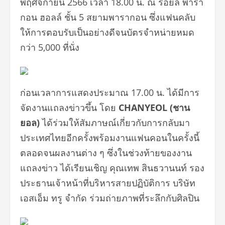
พฤศจิกายน 2566 เวลา 18.00 น. ณ รอยัล พารา
กอน ฮอลล์ ชั้น 5 สยามพารากอน ซึ่งแฟนคลับ
ให้การตอบรับเป็นอย่
างดีจนบัตรจำหน่ายหมด
กว่า 5,000 ที่นั่ง
ก่อนเวลาการแสดงประมาณ 17.00 น. ได้มีการ
จัดงานแถลงข่าวขึ้น โดย
CHANYEOL (ชาน
ยอล)
ได้ร่วมให้สัมภาษณ์เกี่
ยวกับการกลับมา
ประเทศไทยอีกครั้
งพร้อมงานแฟนคอนในครั้งนี้
ตลอดจนผลงานต่าง ๆ ซึ่งในช่วงท้ายของงาน
แถลงข่าว ได้เรียนเชิญ คุณเทพ สินธวานนท์ รอง
ประธานเจ้าหน้าที่
บริหารสายปฏิบัติการ บริษัท
เอสเอ็ม ทรู จำกัด ร่วมถ่ายภาพที่ระลึกกับศิลปิน