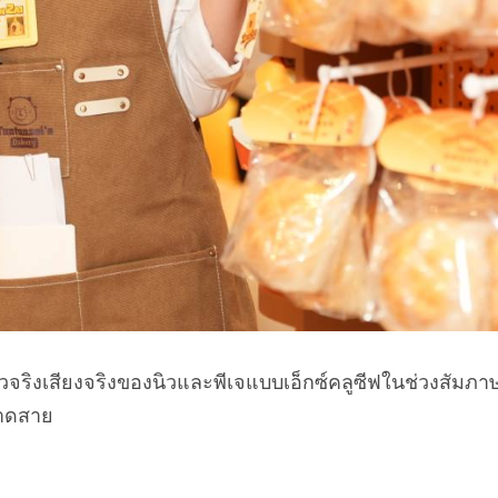
สตัวจริงเสียงจริงของนิวและพีเจแบบเอ็กซ์คลูซีฟในช่วงสัมภ
ขาดสาย