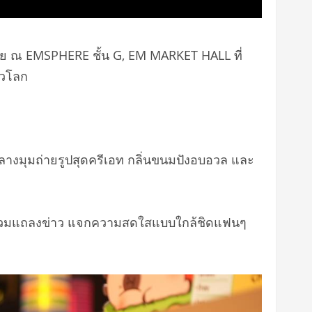
ไทย ณ EMSPHERE ชั้น G, EM MARKET HALL ที่
่วโลก
กลางมุมถ่ายรูปสุดครีเอท กลิ่นขนมปังอบอวล และ
เวทีร่วมแถลงข่าว แจกความสดใสแบบใกล้ชิดแฟนๆ