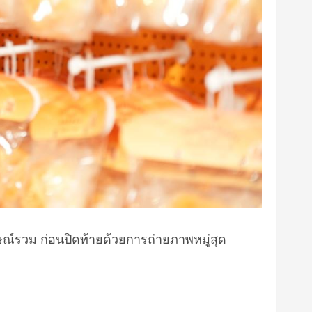
าษณ์รวม ก่อนปิดท้ายด้วยการถ่ายภาพหมู่สุด