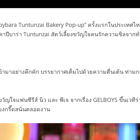
 “Capybara Tuntunzai Bakery Pop-up” ครั้งแรกในประเทศ
าปีบาร่า Tuntunzai สัตว์เลี้ยงขวัญใจคนรักความชิลจากทั
เข้ามาอย่างคึกคัก บรรยากาศเต็มไปด้วยความตื่นเต้น ท่าม
งขวัญใจแฟนซีรีส์ นิว และ พีเจ จากเรื่อง GELBOYS ขึ้น
ียงกรี๊ดสนั่นตลอดงาน