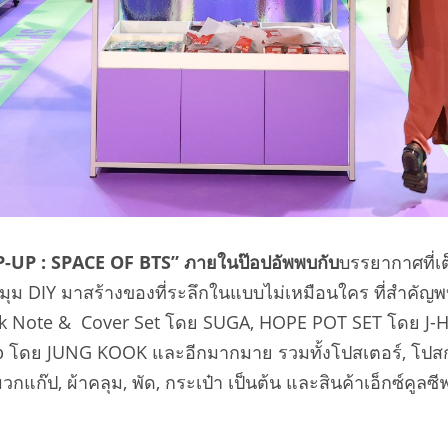
P-UP : SPACE OF BTS”
ภายในป๊อปอัพพบกับ
บรรยากาศที่เ
อมมุม DIY มาสร้างของที่ระลึกในแบบไม่เหมือนใคร ที่สำคัญพ
ack Note & Cover Set โดย SUGA, HOPE POT SET โดย J-
ย JUNG KOOK และอีกมากมาย รวมทั้งโปสเตอร์, โปสการ์ด
วกแก๊ป, ผ้าคลุม, พัด, กระเป๋า เป็นต้น และสินค้าเอ็กซ์คูล