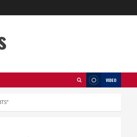
s
VIDEO
BTS”