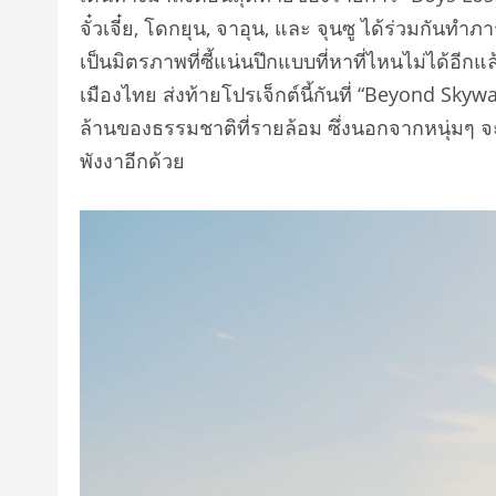
จั๋วเจี๋ย, โดกยุน, จาอุน, และ จุนซู ได้ร่วมกั
เป็นมิตรภาพที่ซี้แน่นปึกแบบที่หาที่ไหนไม่ได้อ
เมืองไทย ส่งท้ายโปรเจ็กต์นี้กันที่ “Beyond Sky
ล้านของธรรมชาติที่รายล้อม ซึ่งนอกจากหนุ่มๆ จะไ
พังงาอีกด้วย