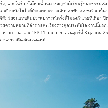
เติร์ด, เอฟโฟร์ ยังได้พาเพื่อนต่างสัญชาติเรียนรู้ขนบธรรม
 และอีกหนึ่งไฮไลท์กับสะพานทางเดินลอยฟ้า จุดชมวิวเสม็ดนา
ี่ได้สัมผัสจนแทบลืมประสบการณ์ครั้งนี้ไม่ลงกันเลยทีเดีย
ด้วยความหมายที่ล้ำค่าและเรื่องราวสุดประทับใจ งานนี้บอก
t in Thailand” EP.11 ออกอากาศวันศุกร์ที่ 3 ตุลาคม 25
บอกเลยว่าตื่นเต้นแน่นอน!!