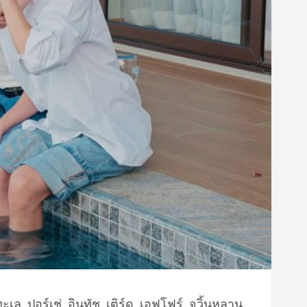
, ปอร์เช่, อินทัช, เติร์ด, เอฟโฟร์, จวิ้นหลาน,