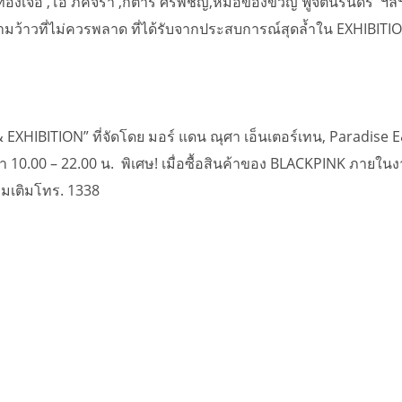
ทองเจือ ,โอ๋ ภัคจีรา ,กีต้าร์ ศิริพิชญ์,หมอของขวัญ ฟูจิตนิรัน
าวที่ไม่ควรพลาด ที่ได้รับจากประสบการณ์สุดล้ำใน EXHIBITION 
HIBITION” ที่จัดโดย มอร์ แดน ณุศา เอ็นเตอร์เทน, Paradise E&
 6 เวลา 10.00 – 22.00 น. พิเศษ! เมื่อซื้อสินค้าของ BLACKPINK ภ
ิ่มเติมโทร. 1338