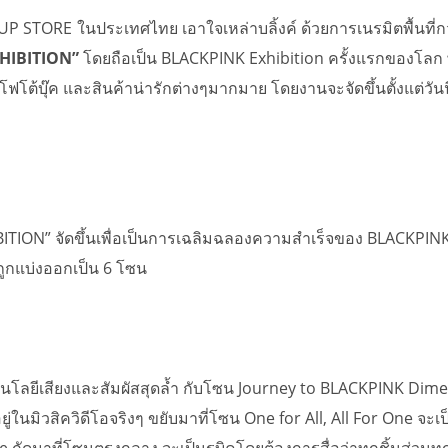
-UP STORE
ในประเทศไทย เอาใจเหล่าบลิ้งค์ ด้วยการเนรมิตพื้นท
XHIBITION”
โดยถือเป็น BLACKPINK Exhibition ครั้งแรกของโลก
แจ โฟโต้บุ๊ค และสินค้าน่ารักต่างๆมากมาย โดยงานจะจัดขึ้นตั้งแต่วัน
N” จัดขึ้นเพื่อเป็นการเฉลิมฉลองความสำเร็จของ BLACKPINK ตั
 ถูกแบ่งออกเป็น 6 โซน
เทคโนโลยีเสียงและสัมผัสสุดล้ำ กับโซน Journey to BLACKPINK D
ในมิวสิควิดีโอจริงๆ ขยับมาที่โซน One for All, All For One จะเป
 ถัดมาที่โซนตรงกลาง จะเป็นรูบิคโดยต้องการสื่อว่าทุกชิ้นส่วนท