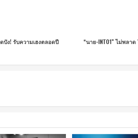
สุดปัง! รับความเฮงตลอดปี
“นาย-INTO1” ไม่พลาด 