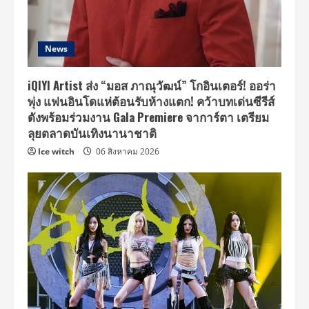
News
iQIYI Artist ส่ง “มอส ภาณุวัฒน์” โกอินเตอร์! ออร่า
พุ่ง แฟนอินโดแห่ต้อนรับห้างแตก! คว้าบทเด่นซีรีส์
ดังพร้อมร่วมงาน Gala Premiere จาการ์ตา เตรียม
ลุยตลาดบันเทิงนานาชาติ
Ice witch
06 สิงหาคม 2026