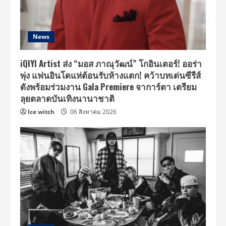
News
iQIYI Artist ส่ง “มอส ภาณุวัฒน์” โกอินเตอร์! ออร่า
พุ่ง แฟนอินโดแห่ต้อนรับห้างแตก! คว้าบทเด่นซีรีส์
ดังพร้อมร่วมงาน Gala Premiere จาการ์ตา เตรียม
ลุยตลาดบันเทิงนานาชาติ
Ice witch
06 สิงหาคม 2026