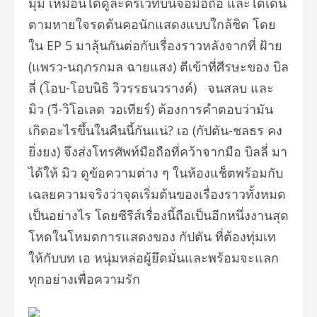
มุม เหมือนได้ดูละครเวทีบนจอมือถือ และได้เดิน
ตามหายใจรดต้นคอนักแสดงแบบใกล้ชิด โดย
ใน EP 5 มาลุ้นกันต่อกับเรื่องราวหลังจากที่ ฝ้าย
(แพรว-นฤภรกมล ฉายแสง) ตีเข้าที่ศีรษะของ บิล
ลี่ (โอบ-โอบนิธิ วิวรรธนวรางค์) จนสลบ และ
มิว (วี-วิโอเลต วอเทียร์) ต้องการคำตอบว่ามัน
เกิดอะไรขึ้นในคืนนี้กันแน่? เอ (กัปตัน-ชลธร คง
ยิ่งยง) จึงส่งโทรศัพท์มือถือที่คว้าจากมือ บิลลี่ มา
ได้ให้ มิว ดูข้อความต่าง ๆ ในห้องแช็ตพร้อมกับ
เฉลยความจริงว่าจุดเริ่มต้นของเรื่องราวทั้งหมด
เป็นอย่างไร โดยซีรีส์เรื่องนี้ถือเป็นอีกหนึ่งงานสุด
โหดในโหมดการแสดงของ กัปตัน ที่ต้องทุ่มเท
ให้กับบท เอ หนุ่มหล่อผู้ยึดมั่นและพร้อมจะแลก
ทุกอย่างเพื่อความรัก