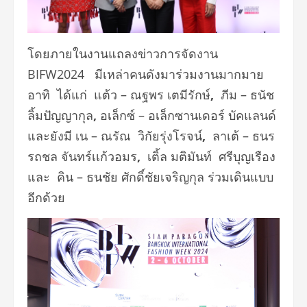
โดยภายในงานแถลงข่าวการจัดงาน
BIFW2024 มีเหล่าคนดังมาร่วมงานมากมาย
อาทิ ได้แก่ แต้ว – ณฐพร เตมีรักษ์
,
ภีม – ธนัช
ลิ้มปัญญากุล
,
อเล็กซ์ –
อเล็กซานเดอร์ บัคแลนด์
และยังมี เน – ณรัณ
วิกัยรุ่งโรจน์
,
ลาเต้ – ธนร
รถชล จันทร์เเก้วอมร
,
เติ้ล
มติมันท์
ศรีบุญเรือง
และ
คิน – ธนชัย ศักดิ์ชัยเจริญกุล
ร่วมเดินแบบ
อีกด้วย