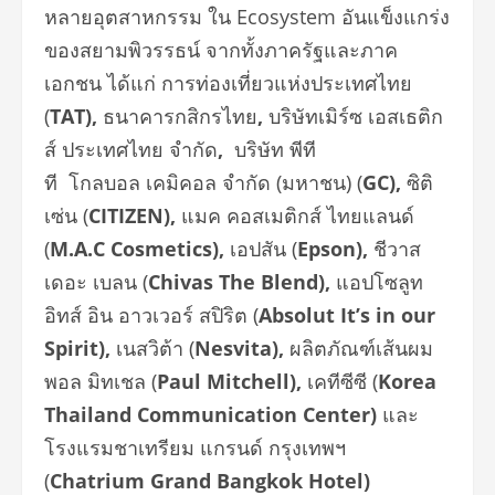
หลายอุตสาหกรรม ใน Ecosystem อันแข็งแกร่ง
ของสยามพิวรรธน์ จากทั้งภาครัฐและภาค
เอกชน ได้แก่ การท่องเที่ยวแห่งประเทศไทย
(
TAT),
ธนาคารกสิกรไทย
,
บริษัทเมิร์ซ เอสเธติก
ส์ ประเทศไทย จำกัด
,
บริษัท พีที
ที
โกลบอล
เคมิคอล จำกัด (มหาชน) (
GC),
ซิติ
เซ่น (
CITIZEN),
แมค คอสเมติกส์ ไทยแลนด์
(
M.A.C Cosmetics),
เอปสัน (
Epson),
ชีวาส
เดอะ เบลน (
Chivas The Blend),
แอปโซลูท
อิทส์
อิน อาวเวอร์ สปิริต (
Absolut It’s in our
Spirit),
เนสวิต้า (
Nesvita),
ผลิตภัณฑ์เส้นผม
พอล มิทเชล (
Paul Mitchell),
เคทีซีซี (
Korea
Thailand Communication Center)
และ
โรงแรมชาเทรียม แกรนด์ กรุงเทพฯ
(
Chatrium Grand Bangkok Hotel)