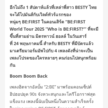
อีกไม่ถึง
1
สัปดาห์แล้วที่เหล่าพี่สาว
BESTY
ไทย
จะได้ไปมันส์กับเวิลด์ทัวร์แรกของ
หนุ่มๆ
BE:FIRST
ในคอนเสิร์ต
“BE:FIRST
World Tour
2025
”Who is BE:FIRST?’”
ที่จะมี
ขึ้นที่สามย่าน มิตรทาวน์ ฮอลล์ ในวันเสาร์
ที่
24
พฤษภาคมนี้ สำหรับ
BESTY
ที่มีบัตรแล้ว
มาเตรียมวอร์มอัพไปกับ
4
เพลงดังที่น่าจะเป็น
เพลงโปรดของใครหลายๆ คนก่อนไปสนุกพร้อม
กัน
Boom Boom Back
เพลงฮิตจากอัลบั้ม “2:BE” มาพร้อมคอนเซ็ปต์
ฮิปฮอปยุค 90s จังหวะสนุกและโครีโอกราฟสุด
แข็งแรง เพลงนี้นับเป็นหนึ่งในความสำเร็จครั้ง