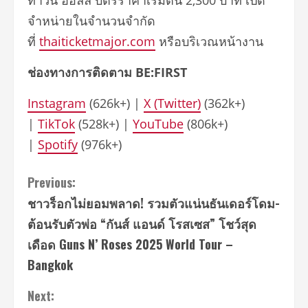
ทาวน์​ ฮอลล์ บัตรราคาเริ่มต้น 2,300 บาท เปิด
จำหน่ายในจำนวนจำกัด
ที่
thaiticketmajor.com
หรือบริเวณหน้างาน
ช่องทางการติดตาม
BE:FIRST
Instagram
(626k+) |
X (Twitter)
(362k+)
|
TikTok
(528k+) |
YouTube
(806k+)
|
Spotify
(976k+)
Continue
Previous:
ชาวร็อกไม่ยอมพลาด! รวมตัวแน่นธันเดอร์โดม-
Reading
ต้อนรับตัวพ่อ “กันส์ แอนด์ โรสเซส” โชว์สุด
เดือด Guns N’ Roses 2025 World Tour –
Bangkok
Next: