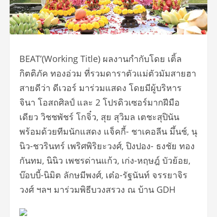
BEAT’(Working Title) ผลงานกำกับโดย เติ้ล
กิตติภัค ทองอ่วม ที่รวมดาราตัวแม่ตัวมัมสายฮา
สายดีว่า ดีเวอร์ มาร่วมแสดง โดยมีผู้บริหาร
จินา โอสถศิลป์ และ 2 โปรดิวเซอร์มากฝีมือ
เดียว วิชชพัชร์ โกจิ๋ว, สุย สุวิมล เตชะสุปินัน
พร้อมด้วยทีมนักแสดง แจ็คกี้- ชาเคอลีน มึ้นช์, นุ
นิว-ชวรินทร์ เพริศพิริยะวงศ์, ปิงปอง- ธงชัย ทอง
กันทม, นินิว เพชรด่านแก้ว, เก่ง-หฤษฎ์ บัวย้อย,
บ๊อบบี้-นิมิต ลักษมีพงศ์, เต๋อ-รัฐนันท์ จรรยาจิร
วงศ์ ฯลฯ มาร่วมพิธีบวงสรวง ณ บ้าน GDH