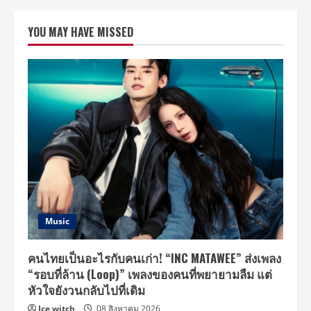
รี
ยม
ฟิ
YOU MAY HAVE MISSED
นกับ
“นิว
ฐิติ
ภูมิ-
แพน
เค้ก
เขม
นิจ”
อีก
ครั้ง
“I
Need
Romance
รัก
ใช่
ไหม
ที่
หัวใจ
ต้องการ”
ดู
Music
ฟรี
ชม
สนุก
ทาง
คนไทยเป็นอะไรกับคนเก่า! “INC MATAWEE” ส่งเพลง
ทรูโฟร์
“รอบที่ล้าน (Loop)” เพลงของคนที่พยายามลืม แต่
ยู
ช่อง
หัวใจยังวนกลับไปที่เดิม
24
ห้าม
Ice witch
08 สิงหาคม 2026