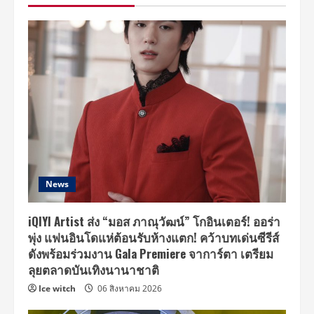
งาน
“TharnType
Wedding
Day
Special”
ส่ง
ท้าย
“ธาร-
ไทป์”
News
iQIYI Artist ส่ง “มอส ภาณุวัฒน์” โกอินเตอร์! ออร่า
พุ่ง แฟนอินโดแห่ต้อนรับห้างแตก! คว้าบทเด่นซีรีส์
ดังพร้อมร่วมงาน Gala Premiere จาการ์ตา เตรียม
ลุยตลาดบันเทิงนานาชาติ
Ice witch
06 สิงหาคม 2026