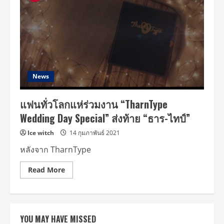
News
แฟนทั่วโลกแห่ร่วมงาน “TharnType
Wedding Day Special” ส่งท้าย “ธาร-ไทป์”
Ice witch
14 กุมภาพันธ์ 2021
หลังจาก TharnType
Read
Read More
more
about
แฟน
ทั่ว
โลก
แห่
YOU MAY HAVE MISSED
ร่วม