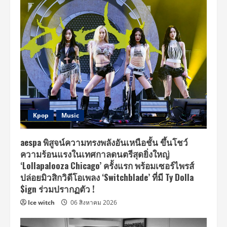
Kpop
Music
aespa พิสูจน์ความทรงพลังอันเหนือชั้น ขึ้นโชว์
ความร้อนแรงในเทศกาลดนตรีสุดยิ่งใหญ่
‘Lollapalooza Chicago’ ครั้งแรก พร้อมเซอร์ไพรส์
ปล่อยมิวสิกวิดีโอเพลง ‘Switchblade’ ที่มี Ty Dolla
$ign ร่วมปรากฏตัว !
Ice witch
06 สิงหาคม 2026