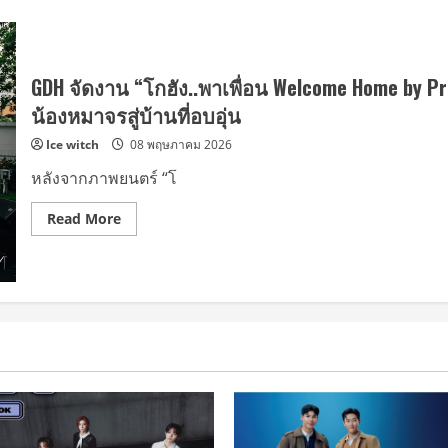
GDH จัดงาน “โกฮัง..พาเพื่อน Welcome Home by
น้องหมาจรสู่บ้านที่อบอุ่น
Ice witch
08 พฤษภาคม 2026
หลังจากภาพยนตร์ “โ
Read
Read More
more
about
GDH
จัด
งาน
“โก
ฮัง..พา
เพื่อน
Welcome
Home
by
Pramy”
สร้าง
ปรากฏ
กา
รณ์