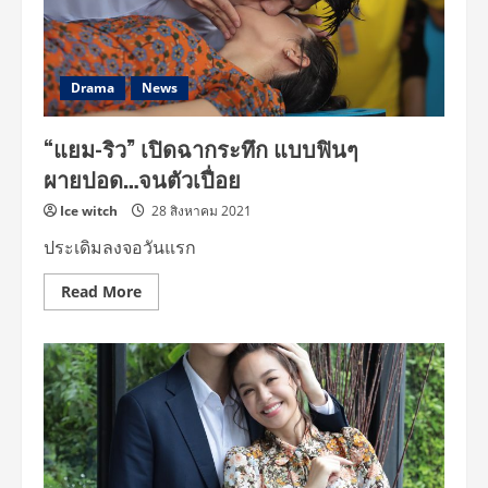
เป็น
ตัวแทน
หมู่บ้าน
กระตุก
ผ้า
ขนหนู
Drama
News
“แยม-ริว” เปิดฉากระทึก แบบฟินๆ
ผายปอด…จนตัวเปื่อย
Ice witch
28 สิงหาคม 2021
ประเดิมลงจอวันแรก
Read
Read More
more
about
“แยม-
ริว”
เปิด
ฉาก
ระทึก
แบบ
ฟินๆ
ผายปอด…
จน
ตัว