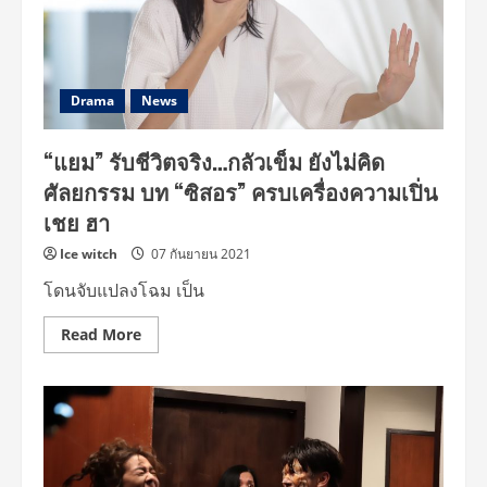
น็อก…
จม
ทะเล
Drama
News
“แยม” รับชีวิตจริง…กลัวเข็ม ยังไม่คิด
ศัลยกรรม บท “ซิสอร” ครบเครื่องความเปิ่น
เชย ฮา
Ice witch
07 กันยายน 2021
โดนจับแปลงโฉม เป็น
Read
Read More
more
about
“แยม”
รับ
ชีวิต
จริง…
กลัว
เข็ม
ยัง
ไม่