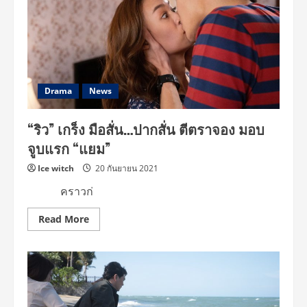
ยอน”
จอง
“บอม”
พ่อ
ของ
ลูก!!!
Drama
News
“ริว” เกร็ง มือสั่น…ปากสั่น ตีตราจอง มอบ
จูบแรก “แยม”
Ice witch
20 กันยายน 2021
คราวก่
Read
Read More
more
about
“ริว”
เกร็ง
มือ
สั่น…
ปาก
สั่น
ตี