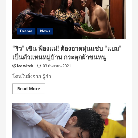
คิด
ศัลยกรรม
บท
“ซิ
สอร”
ครบ
เครื่อง
Drama
News
ความ
เปิ่น
เชย
“ริว” เขิน ฟ้องแม่! ต้องอวดหุ่นแซ่บ “แยม”
ฮา
เป็นตัวแทนหมู่บ้าน กระตุกผ้าขนหนู
Ice witch
03 กันยายน 2021
โดนใบสั่งจาก ผู้กำ
Read
Read More
more
about
“ริว”
เขิน
ฟ้อง
แม่!
ต้อง
อวด
หุ่น
แซ่บ
“แยม”