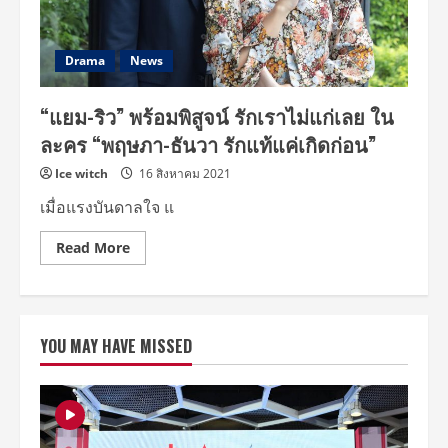
เปื่อย
Drama
News
“แยม-ริว” พร้อมพิสูจน์ รักเราไม่แก่เลย ใน
ละคร “พฤษภา-ธันวา รักแท้แค่เกิดก่อน”
Ice witch
16 สิงหาคม 2021
เมื่อแรงบันดาลใจ แ
Read
Read More
more
about
“แยม-
ริว”
พร้อม
พิสูจน์
YOU MAY HAVE MISSED
รัก
เรา
ไม่
แก่
เลย
ใน
ละคร
“พฤษภา-