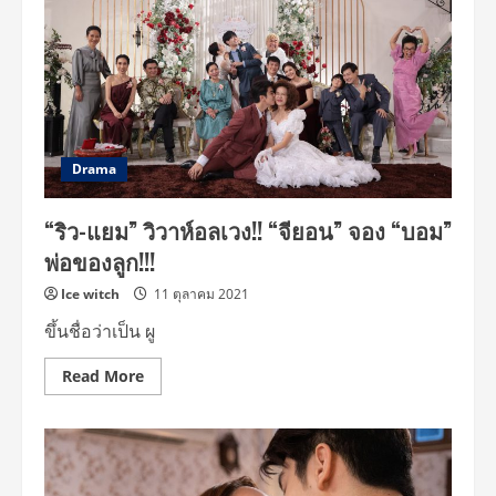
Drama
“ริว-แยม” วิวาห์อลเวง!! “จียอน” จอง “บอม”
พ่อของลูก!!!
Ice witch
11 ตุลาคม 2021
ขึ้นชื่อว่าเป็น ผู
Read
Read More
more
about
“ริว-
แยม”
วิวาห์
อลเวง!!
“จี