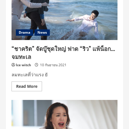
ตราจอง
มอบ
จูบ
แรก
“แยม”
Drama
News
“ชาคริต” จัดบู๊ชุดใหญ่ ฟาด “ริว” แพ้น็อก…
จมทะเล
Ice witch
10 กันยายน 2021
ลมทะเลที่ว่าแรง ยั
Read
Read More
more
about
“ชาคริต”
จัด
บู๊
ชุด
ใหญ่
ฟาด
“ริว”
แพ้