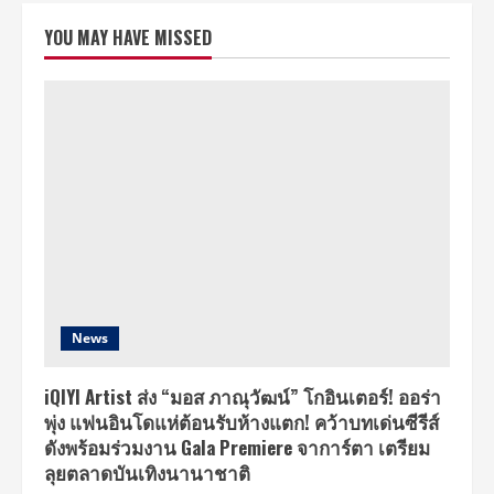
ที่สุด
แห่ง
YOU MAY HAVE MISSED
ปี!
“วาฬ
เกย
ตื้น
กัน
กัน”
ลอยลำ
คว้า
อันดับ
1
ไป
ครอง
ใน
Thailand
Top
100
by
JOOX
2020
News
iQIYI Artist ส่ง “มอส ภาณุวัฒน์” โกอินเตอร์! ออร่า
พุ่ง แฟนอินโดแห่ต้อนรับห้างแตก! คว้าบทเด่นซีรีส์
ดังพร้อมร่วมงาน Gala Premiere จาการ์ตา เตรียม
ลุยตลาดบันเทิงนานาชาติ