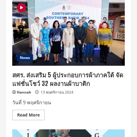
สถิติ
ใหม่!
จัด
Thailand
International
Fashion
Week
2025
Casting
ตื่น
ตา
ตื่น
ใจ
ใจกลาง
News
กรุง
เรียก
กระแส
สศร. ส่งเสริม 5 ผู้ประกอบการผ้าภาคใต้ จัด
ฮือ
ฮา
แฟชั่นโชว์ 32 ผลงานผ้าบาติก
ให้
ชาว
ไทย
Hannah
13 พฤศจิกายน 2024
เเละ
ต่าง
วันที่ 9 พฤศจิกายน
ชาติ
Read
Read More
more
about
สศร.
ส่ง
เสริม