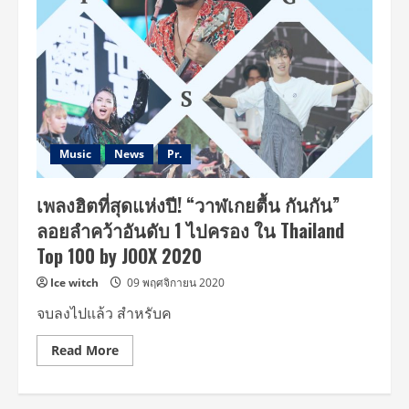
5
ผู้
ประกอบ
การ
ผ้า
ภาค
ใต้
จัด
แฟชั่น
โชว์
32
ผล
Music
News
Pr.
งาน
ผ้า
บา
เพลงฮิตที่สุดแห่งปี! “วาฬเกยตื้น กันกัน”
ติก
ลอยลำคว้าอันดับ 1 ไปครอง ใน Thailand
Top 100 by JOOX 2020
Ice witch
09 พฤศจิกายน 2020
จบลงไปแล้ว สำหรับค
Read
Read More
more
about
เพลง
ฮิต