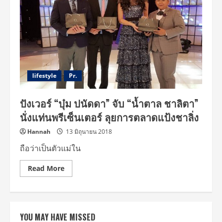
lifestyle
Pr.
ปังเวอร์ “บุ๋ม ปนัดดา” จับ “น้ำตาล ชาลิตา”
นั่งแท่นพรีเซ็นเตอร์ ลุยการตลาดแป้งชาลิ่ง
Hannah
13 มิถุนายน 2018
ถือว่าเป็นตัวแม่ใน
Read
Read More
more
about
ปัง
เวอร์
“บุ๋ม
ปนัดดา”
YOU MAY HAVE MISSED
จับ