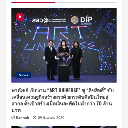
“น้ำตาล
ชา
ลิตา”
นั่ง
แท่น
พรีเซ็นเตอร์
ลุย
การ
ตลาด
แป้ง
ชา
ลิ่ง
News
พาณิชย์ เปิดงาน “ART UNIVERSE” ชู “ลิขสิทธิ์” ขับ
เคลื่อนเศรษฐกิจสร้างสรรค์ ยกระดับศิลปินไทยสู่
สากล ตั้งเป้าสร้างเม็ดเงินสะพัดไม่ต่ำกว่า 70 ล้าน
บาท
Hannah
09 สิงหาคม 2026