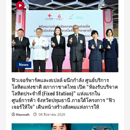
หลอน
ปน
จิ้
นทำ
หัวใจ
ฟู
กับ
ซี
รีส์
ผม
กับ
ผี
ใน
ห้อง
News
ฟิวเจอร์พาร์คและสเปลล์ ผนึกกำลัง ศูนย์บริการ
โลหิตแห่งชาติ สภากาชาดไทย เปิด “ห้องรับบริจาค
โลหิตประจำที่ (Fixed Station)” แห่งแรกใน
ศูนย์การค้า จังหวัดปทุมธานี ภายใต้โครงการ “ฟิว
เจอร์ให้ใจ” เดินหน้าสร้างสังคมแห่งการให้
Hannah
08 สิงหาคม 2026