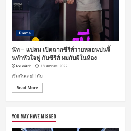
นัท
หลอก
ผี
ผ้าห่ม
กับ
ซี
รีส์
ผม
Drama
กับ
ผี
ใน
นัท – แปลน เปิดฉากซีรีส์วายหลอนปนจิ้
ห้อง
นทำหัวใจฟู กับซีรีส์ ผมกับผีในห้อง
Ice witch
18 มกราคม 2022
เริ่มกันเลย!!! กับ
Read
Read More
more
about
นัท
–
แปลน
เปิด
YOU MAY HAVE MISSED
ฉาก
ซี
รีส์
วาย