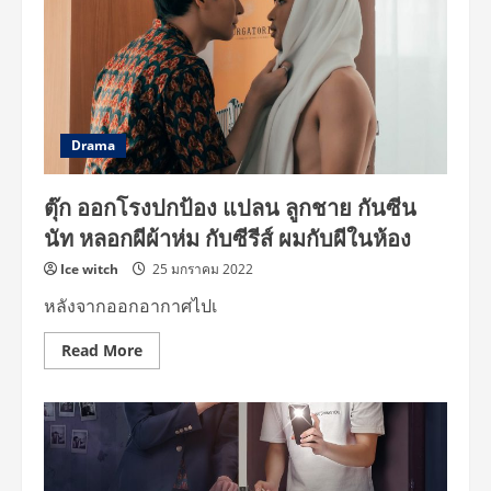
ชวน
“แปลน”
หาความ
ทรง
จำ
ที่
หาย
ไป
Drama
ตุ๊ก ออกโรงปกป้อง แปลน ลูกชาย กันซีน
นัท หลอกผีผ้าห่ม กับซีรีส์ ผมกับผีในห้อง
Ice witch
25 มกราคม 2022
หลังจากออกอากาศไปเ
Read
Read More
more
about
ตุ๊ก
ออกโรง
ปกป้อง
แปลน
ลูกชาย
กัน
ซีน