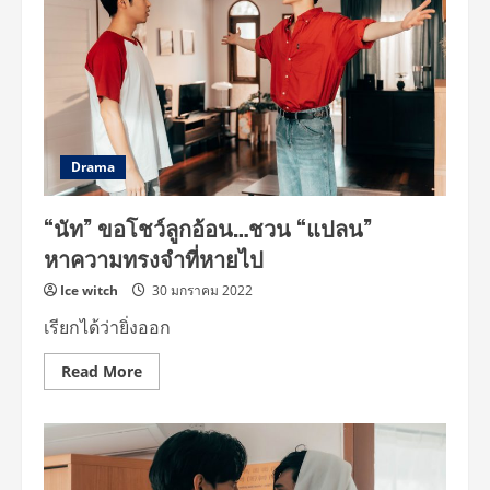
Drama
“นัท” ขอโชว์ลูกอ้อน…ชวน “แปลน”
หาความทรงจำที่หายไป
Ice witch
30 มกราคม 2022
เรียกได้ว่ายิ่งออก
Read
Read More
more
about
“นัท”
ขอ
โชว์
ลูก
อ้อน…