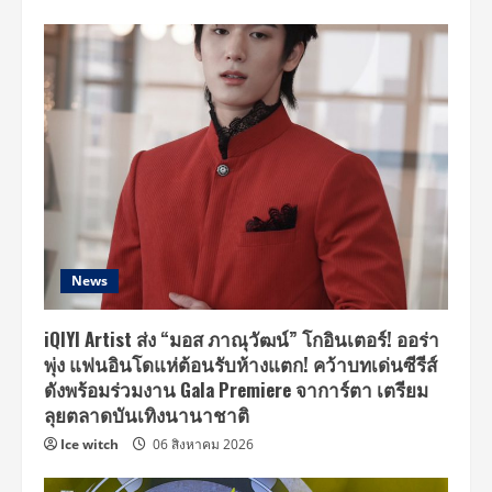
News
iQIYI Artist ส่ง “มอส ภาณุวัฒน์” โกอินเตอร์! ออร่า
พุ่ง แฟนอินโดแห่ต้อนรับห้างแตก! คว้าบทเด่นซีรีส์
ดังพร้อมร่วมงาน Gala Premiere จาการ์ตา เตรียม
ลุยตลาดบันเทิงนานาชาติ
Ice witch
06 สิงหาคม 2026