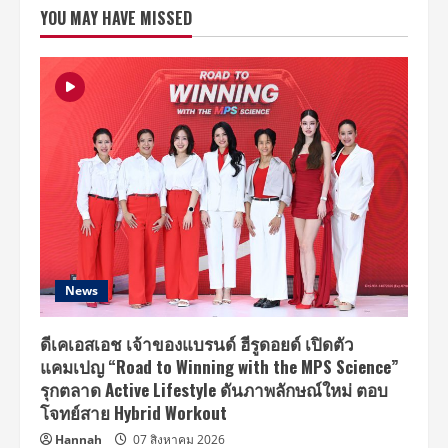
มา
YOU MAY HAVE MISSED
พร้อม
ความ
ปัง
ทุบ
สถิติ
ตัว
เอง
ต้อนรับ
ปี
2021กับ
มิ
นิ
อัลบั้ม
ชุด
ที่
5
[YES.]
News
ดีเคเอสเอช เจ้าของแบรนด์ ฮีรูดอยด์ เปิดตัว
แคมเปญ “Road to Winning with the MPS Science”
รุกตลาด Active Lifestyle ดันภาพลักษณ์ใหม่ ตอบ
โจทย์สาย Hybrid Workout
Hannah
07 สิงหาคม 2026