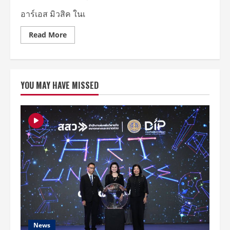
เจเจ-
กฤษณ
อาร์เอส มิวสิค ในเ
ภูมิ,
โจ
อี้-
Read
Read More
ภูว
more
ศิษฐ์,
about
เป้-
“อาร์
อารักษ์,
เอส
เฟิด
มิวสิค”
Slot
ประกาศ
Machine
YOU MAY HAVE MISSED
เขย่า
และ
บัล
Bodyslam
ลัง
ก์ร็
อก
ไทย
ใน
รอบ
1
ทศวรรษ!
กับ
“RS
MUSIC
ร่วม
กับ
อำ
พล
ฟูด
ส์
Present
News
CONCERT