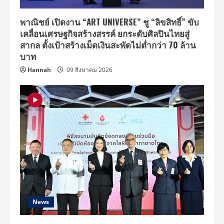
SHORT
CHARGE
SHOCK
พาณิชย์ เปิดงาน “ART UNIVERSE” ชู “ลิขสิทธิ์” ขับ
REAL
เคลื่อนเศรษฐกิจสร้างสรรค์ ยกระดับศิลปินไทยสู่
ROCK
RETURN”
สากล ตั้งเป้าสร้างเม็ดเงินสะพัดไม่ต่ำกว่า 70 ล้าน
ที่
ชาว
บาท
ร็
อก
Hannah
09 สิงหาคม 2026
ตัว
จริง
ต้อง
ได้
ดู
ด้วย
ตา
ก่อน
ตาย!
เตรียม
กด
บัตร
พร้อม
กัน
3
พ.ย.นี้
News