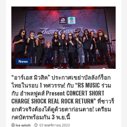
about
C
P
S
Denim
Rebellion”
คอ
ล
ลา
บอ
เรชั่น
สุด
ขบถ
ฉีก
กร
อบ
News
เดนิ
มดี
ไซน์
“อาร์เอส มิวสิค” ประกาศเขย่าบัลลังก์ร็อก
รังสรรค์
ผ่าน
ไทยในรอบ 1 ทศวรรษ! กับ “RS MUSIC ร่วม
DNA
ความ
กับ อำพลฟูดส์ Present CONCERT SHORT
เท่
ของ
CHARGE SHOCK REAL ROCK RETURN” ที่ชาวร็
ศิลปิน
ดัง
อกตัวจริงต้องได้ดูด้วยตาก่อนตาย! เตรียม
NCT
TEN
กดบัตรพร้อมกัน 3 พ.ย.นี้
(เต
นล์),
มิลลิ,
Ice witch
03 พฤศจิกายน 2023