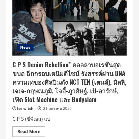
News
C P S Denim Rebellion” คอลลาบอเรชั่นสุด
ขบถ ฉีกกรอบเดนิมดีไซน์ รังสรรค์ผ่าน DNA
ความเท่ของศิลปินดัง NCT TEN (เตนล์), มิลลิ,
เจเจ-กฤษณภูมิ, โจอี้-ภูวศิษฐ์, เป้-อารักษ์,
เฟิด Slot Machine และ Bodyslam
Ice witch
21 มกราคม 2026
C P S (ซีพีเอส) แบ
Read
Read More
more