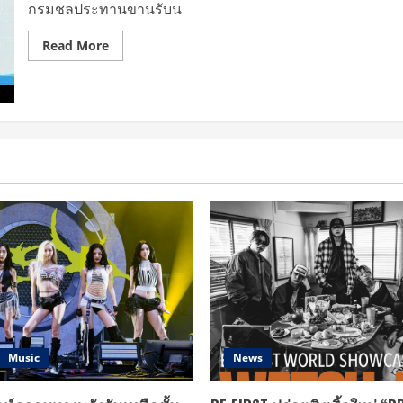
ไง
กรมชลประทานขานรับน
ก็
สมหวัง)”
พร้อม
Read
Read More
สาน
more
ฝัน
about
ให้
“กรมชลประทาน”
คน
เปิด
ไทย
ตัว
สมหวัง
โครงการ
ไป
“ประหยัด
ด้วย
น้ำ
กัน
ทาง
รอด
ต้าน
แล้ง”
รณรงค์
คน
ไทย
ประหยัด
น้ำ
ผ่าน
เพลง
ใหม่
ล่าสุด
“Save
Water”
Music
News