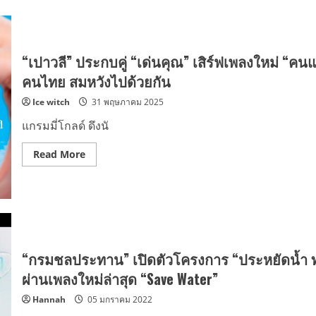
“เปาวลี” ประกบคู่ “เด่นคุณ” เสิร์ฟเพลงใหม่ “คนแ
คนไทย สมหวังไปด้วยกัน
Ice witch
31 พฤษภาคม 2025
แกรมมี่โกลด์ ดึงนั
Read
Read More
more
about
“เปา
วลี”
ประกบ
คู่
“เด่น
คุณ”
เสิร์ฟ
เพลง
“กรมชลประทาน” เปิดตัวโครงการ “ประหยัดน้ำ 
ใหม่
“คน
ผ่านเพลงใหม่ล่าสุด “Save Water”
แรก
ที่
Hannah
05 มกราคม 2022
ไว้ใจ
(ยัง