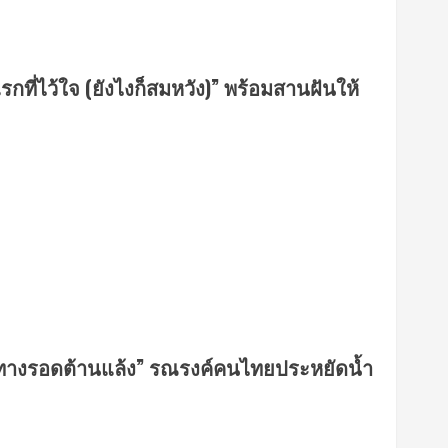
รกที่ไว้ใจ (ยังไงก็สมหวัง)” พร้อมสานฝันให้
ทางรอดต้านแล้ง” รณรงค์คนไทยประหยัดน้ำ