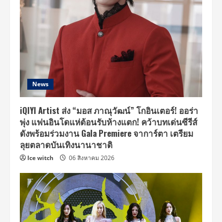
News
iQIYI Artist ส่ง “มอส ภาณุวัฒน์” โกอินเตอร์! ออร่า
พุ่ง แฟนอินโดแห่ต้อนรับห้างแตก! คว้าบทเด่นซีรีส์
ดังพร้อมร่วมงาน Gala Premiere จาการ์ตา เตรียม
ลุยตลาดบันเทิงนานาชาติ
Ice witch
06 สิงหาคม 2026