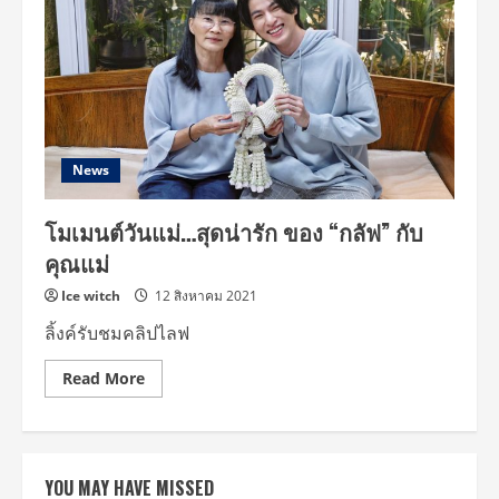
News
โมเมนต์วันแม่…สุดน่ารัก ของ “กลัฟ” กับ
คุณแม่
Ice witch
12 สิงหาคม 2021
ลิ้งค์รับชมคลิปไลฟ
Read
Read More
more
about
โมเมนต์
วัน
แม่…
สุด
YOU MAY HAVE MISSED
น่า