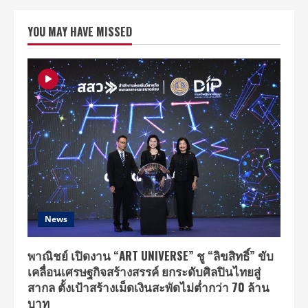
ปลา
สำ
เพ็ง
YOU MAY HAVE MISSED
หาดใหญ่
ควง
คุณ
วิชิต
ชุน
ห
สุนทร
พร้อม
ลูกสาว
น้อง
เหม
ยลี่
ร่วม
งาน
งาน
สัม
นา
ผู้
แทน
จำหน่าย
News
PTT
Station
ประจำ
ปี
พาณิชย์ เปิดงาน “ART UNIVERSE” ชู “ลิขสิทธิ์” ขับ
2561
เคลื่อนเศรษฐกิจสร้างสรรค์ ยกระดับศิลปินไทยสู่
สากล ตั้งเป้าสร้างเม็ดเงินสะพัดไม่ต่ำกว่า 70 ล้าน
บาท