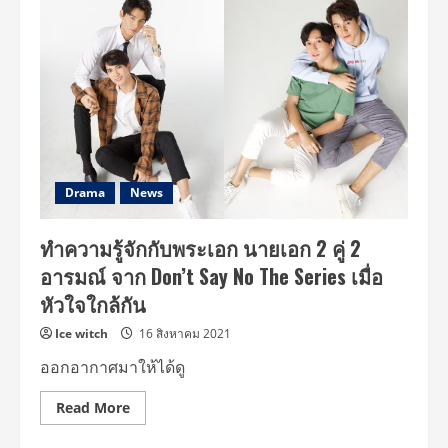
ร์ท
–
เจมส์”
คู่
2
“Don’t
say
no
the
series”
แค่
มอง
ตา
ก็
Drama
News
รู้
ใจ
เคมี
ทำความรู้จักกับพระเอก นายเอก 2 คู่ 2
ดี
จน
อารมณ์ จาก Don’t Say No The Series เมื่อ
กระตุก
ต่อม
หัวใจใกล้กัน
จิ้น
Ice witch
16 สิงหาคม 2021
ออกอากาศมาให้ได้ดู
Read
Read More
more
about