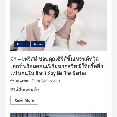
The
Series
เมื่อ
หัวใจ
ใกล้
กัน
EP
8
วัน
ศุกร์
ที่
24
Drama
News
กันยายน
นี้
ตอน
จา – เฟริสท์ ขอบคุณซีรี่ส์ขึ้นเทรนด์ทวิต
ความ
ทรง
เตอร์ พร้อมคอนเฟิร์มฉากสวีท มีให้กรี๊ดอีก
จำ
ที่
แน่นอนใน Don’t Say No The Series
พัง
ทลาย
Ice witch
20 กันยายน 2021
ซีรี่ส์ขึ้นเทรนด์ท
Read
Read More
more
about
จา
–