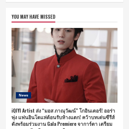
ทำความ
รู้จัก
กับ
พระเอก
YOU MAY HAVE MISSED
นาย
เอก
2
คู่
2
อารมณ์
จาก
Don’t
Say
No
The
Series
เมื่อ
หัวใจ
ใกล้
กัน
News
iQIYI Artist ส่ง “มอส ภาณุวัฒน์” โกอินเตอร์! ออร่า
พุ่ง แฟนอินโดแห่ต้อนรับห้างแตก! คว้าบทเด่นซีรีส์
ดังพร้อมร่วมงาน Gala Premiere จาการ์ตา เตรียม