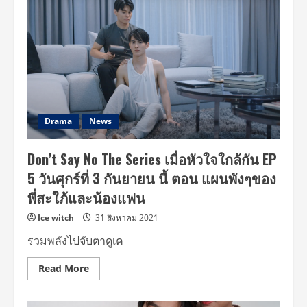
เฟ
ริ
สท์
ขอบคุณ
ซีรี่ส์
ขึ้น
เท
รนด์
ทวิ
ต
เตอร์
พร้อม
คอนเฟิร์ม
Drama
News
ฉาก
สวีท
มี
Don’t Say No The Series เมื่อหัวใจใกล้กัน EP
ให้
กรี๊ด
5 วันศุกร์ที่ 3 กันยายน นี้ ตอน แผนพังๆของ
อีก
แน่นอน
พี่สะใภ้และน้องแฟน
ใน
Don’t
Say
Ice witch
31 สิงหาคม 2021
No
The
รวมพลังไปจับตาดูเค
Series
Read
Read More
more
about
Don’t
Say