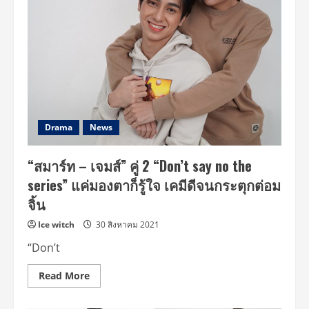
No
The
Series
เมื่อ
หัวใจ
ใกล้
กัน
EP
5
วัน
ศุกร์
ที่
3
Drama
News
กันยายน
นี้
ตอน
“สมาร์ท – เจมส์” คู่ 2 “Don’t say no the
แผน
พังๆ
series” แค่มองตาก็รู้ใจ เคมีดีจนกระตุกต่อม
ของ
พี่
จิ้น
สะใภ้
และ
น้อง
Ice witch
30 สิงหาคม 2021
แฟน
“Don’t
Read
Read More
more
about
“สมา