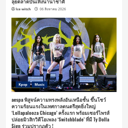
ลุยตลาดบันเทิงนานาชาติ
Ice witch
06 สิงหาคม 2026
Kpop
Music
aespa พิสูจน์ความทรงพลังอันเหนือชั้น ขึ้นโชว์
ความร้อนแรงในเทศกาลดนตรีสุดยิ่งใหญ่
‘Lollapalooza Chicago’ ครั้งแรก พร้อมเซอร์ไพรส์
ปล่อยมิวสิกวิดีโอเพลง ‘Switchblade’ ที่มี Ty Dolla
$ign ร่วมปรากฏตัว !