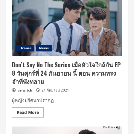
อบอุ่น!!
2
คู่
จิ้น
“จา
–
เฟ
ริ
สท์”
และ
“สมา
ร์ท
Drama
News
–
เจมส์”
ใน
Don’t Say No The Series เมื่อหัวใจใกล้กัน EP
“Don’t
Say
8 วันศุกร์ที่ 24 กันยายน นี้ ตอน ความทรง
No
The
จำที่พังทลาย
Series
เมื่อ
หัวใจ
Ice witch
21 กันยายน 2021
ใกล้
กัน”
ผู้หญิงปริศนาปรากฎ
Read
Read More
more
about
Don’t
Say
No