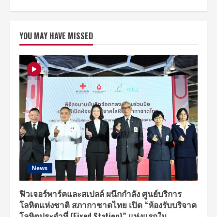
about
สถาบัน
คิด
ใหม่
ร่วม
YOU MAY HAVE MISSED
กับ
องค์กร
พิพิธภัณฑ์
วิทยาศาสตร์
แห่ง
ชาติ
จัด
เสวนา
ใน
หัวข้อ
“ของ
ขวัญ
ที่(พ่อ)แม่
อยาก
ได้”
พร้อม
จัด
นิทรรศการ
“แก่
ก่อน
News
แก่”
เพื่อ
เข้าใจ
ผู้
ฟิวเจอร์พาร์คและสเปลล์ ผนึกกำลัง ศูนย์บริการ
สูง
โลหิตแห่งชาติ สภากาชาดไทย เปิด “ห้องรับบริจาค
อายุ
มาก
โลหิตประจำที่ (Fixed Station)” แห่งแรกใน