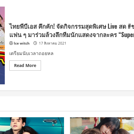
ไทยพีบีเอส คึกคัก! จัดกิจกรรมสุดพิเศษ Live สด
แฟน ๆ มาร่วมล้วงลึกทีมนักแสดงจากละคร “Supe
Ice witch
17 สิงหาคม 2021
เตรียมนับเวลาถอยหล
Read
Read More
more
about
ไทย
พี
บี
เอส
คึกคัก!
จัด
กิจกรรม
สุด
พิเศษ
Live
สด
#ชวน
คุย
ก่อน