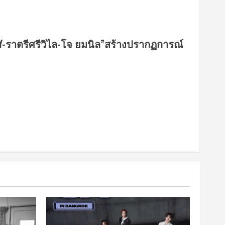
DY-ราตรีศรีวิไล-โจ ยมนิล”สร้างปรากฏการณ์