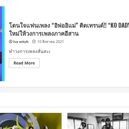
โดนใจแฟนเพลง “อิพ่ออิแม่” ติดเทรนด์!! “KO DA
ใหม่ให้วงการเพลงภาคอีสาน
Ice witch
10 สิงหาคม 2021
ทำวงการเพลงสั่นสะเ
Read
Read More
more
about
โดน
ใจ
แฟน
เพลง
“อิ
พ่อ
อิ
แม่”
ติด
เท
รนด์!!
“KO
DADY-
ราตรี