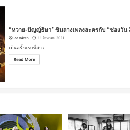
“หวาย-ปัญญ์ธิษา” ชิมลางเพลงละครกับ “ช่องวัน 31”
Ice witch
11 สิงหาคม 2021
เป็นครั้งแรกที่สาว
Read
Read More
more
about
“หวาย-
ปัญญ์ธิษา”
ชิมลาง
เพลง
ละคร
กับ
“ช่อง
วัน
31”
ส่ง
ซิงเกิล
ใหม่
ล่าสุด
“ต้อง
ดี