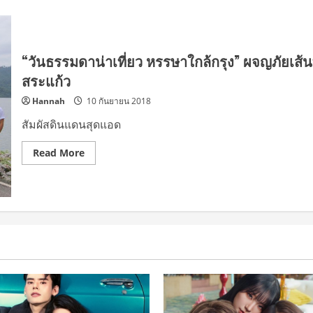
“วันธรรมดาน่าเที่ยว หรรษาใกล้กรุง” ผจญภัยเส
สระแก้ว
Hannah
10 กันยายน 2018
สัมผัสดินแดนสุดแอด
Read
Read More
more
about
“วัน
ธรรมดา
น่า
เที่ยว
หรรษา
ใกล้
กรุง”
ผจญ
ภัย
เส้น
ทาง
สาย
ธรรมชาติ
นครนายก