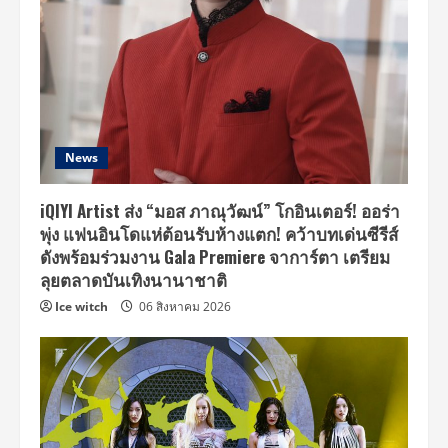
ร่วม
ส่ง
มอบ
อุปกรณ์
เพื่อ
ปกป้อง
บุคลากร
ทางการ
แพทย์
ณ
มูลนิธิ
News
รามาธิบดี
iQIYI Artist ส่ง “มอส ภาณุวัฒน์” โกอินเตอร์! ออร่า
พุ่ง แฟนอินโดแห่ต้อนรับห้างแตก! คว้าบทเด่นซีรีส์
ดังพร้อมร่วมงาน Gala Premiere จาการ์ตา เตรียม
ลุยตลาดบันเทิงนานาชาติ
Ice witch
06 สิงหาคม 2026