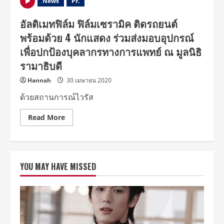
News
Pr.
อัลติเมทฟิล์ม ฟิล์มเซรามิค ติดรถยนต์
พร้อมด้วย 4 นักแสดง ร่วมส่งมอบอุปกรณ์
เพื่อปกป้องบุคลากรทางการแพทย์ ณ มูลนิธิ
รามาธิบดี
Hannah
30 เมษายน 2020
ด้วยสถานการณ์ไวรัส
Read
Read More
more
about
อัล
ติ
เมท
ฟิล์ม
YOU MAY HAVE MISSED
ฟิล์ม
เซรามิค
ติด
รถยนต์
พร้อม
ด้วย
4
นัก
แสดง