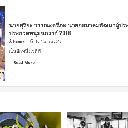
นายสุริยะ วรรณะตรีภพ นายกสมาคมพัฒนาผู้ประ
ประกวดหนุ่มฉกรรจ์ 2018
Hannah
10 กันยายน 2018
เป็นอีกหนึ่งเวทีที
Read
Read More
more
about
นาย
สุริยะ
วรรณะ
ตรีภพ
นายก
สมาคม
พัฒนา
ผู้
ประกอบ
การ
วัย
รุ่น
ไทย
และ