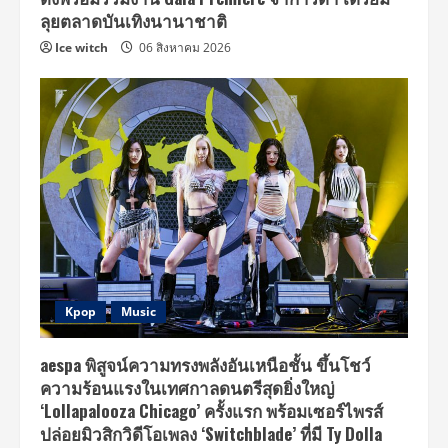
กลาง
เมือง
ลุยตลาดบันเทิงนานาชาติ
สุข
สยาม
Ice witch
06 สิงหาคม 2026
ไอคอน
สยาม
Kpop
Music
aespa พิสูจน์ความทรงพลังอันเหนือชั้น ขึ้นโชว์
ความร้อนแรงในเทศกาลดนตรีสุดยิ่งใหญ่
‘Lollapalooza Chicago’ ครั้งแรก พร้อมเซอร์ไพรส์
ปล่อยมิวสิกวิดีโอเพลง ‘Switchblade’ ที่มี Ty Dolla