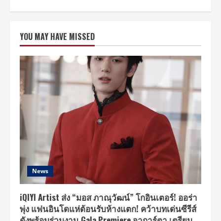
about
เมือง
สุข
สยาม
เนรมิต
YOU MAY HAVE MISSED
“SOOK
SMALL
WORLD”
ชวน
สัมผัส
มนต์
เสน่ห์
แห่ง
ศิลปะ
ย่อ
ส่วน
วิถี
และ
วัฒนธรรม
ไทย
สู่
งา
นคร
าฟต์
ไทย
News
ขนาด
จิ๋ว
ณ
ชั้น
iQIYI Artist ส่ง “มอส ภาณุวัฒน์” โกอินเตอร์! ออร่า
UG
พุ่ง แฟนอินโดแห่ต้อนรับห้างแตก! คว้าบทเด่นซีรีส์
โซน
ภาค
ดังพร้อมร่วมงาน Gala Premiere จาการ์ตา เตรียม