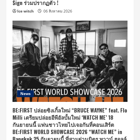
$ign ร่วมปรากฏตัว !
Ice witch
06 สิงหาคม 2026
News
BE:FIRST ปล่อยซิงเกิ้ลใหม่ “BRUCE WAYNE” feat. Flo
Milli เตรียมปล่อยอีพีอัลบั้มใหม่ ‘WATCH ME’ 18
กันยายนนี้ แฟนชาวไทยไปเจอกันที่คอนเสิร์ต
BE:FIRST WORLD SHOWCASE 2026 “WATCH ME” in
Bangkok 25 กันยายนนี้ ที่สามย่านมิตร ทาวน์ ฮอลล์