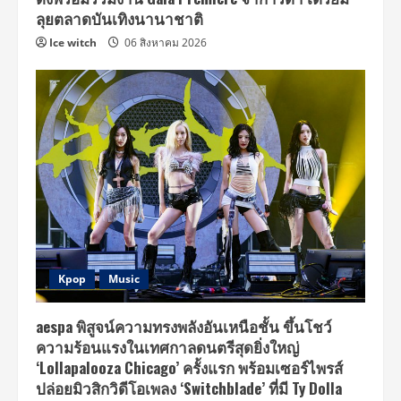
ณ
เมือง
ลุยตลาดบันเทิงนานาชาติ
สุข
สยาม
Ice witch
06 สิงหาคม 2026
ชั้น
G
ไอคอน
สยาม
Kpop
Music
aespa พิสูจน์ความทรงพลังอันเหนือชั้น ขึ้นโชว์
ความร้อนแรงในเทศกาลดนตรีสุดยิ่งใหญ่
‘Lollapalooza Chicago’ ครั้งแรก พร้อมเซอร์ไพรส์
ปล่อยมิวสิกวิดีโอเพลง ‘Switchblade’ ที่มี Ty Dolla