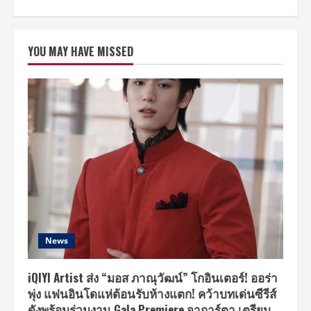
about
เมือง
สุข
สยาม
ณ
YOU MAY HAVE MISSED
ไอคอน
สยาม
ผนึก
กำลัง
พันธมิตร
จัด
งาน
“สุข
สยาม
มหา
สงกรานต์
มหา
สนุก”
จัด
กิจกรรม
สารพัด
ความ
สุข
สนุก
แบบ
News
ไทย
วัน
นี้
–
iQIYI Artist ส่ง “มอส ภาณุวัฒน์” โกอินเตอร์! ออร่า
17
พุ่ง แฟนอินโดแห่ต้อนรับห้างแตก! คว้าบทเด่นซีรีส์
เมษายน
2568
ดังพร้อมร่วมงาน Gala Premiere จาการ์ตา เตรียม