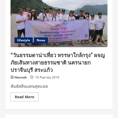
lifestyle
News
“วันธรรมดาน่าเที่ยว หรรษาใกล้กรุง” ผจญ
ภัยเส้นทางสายธรรมชาติ นครนายก
ปราจีนบุรี สระแก้ว
Hannah
10 กันยายน 2018
สัมผัสดินแดนสุดแอด
Read
Read More
more
about
“วัน
ธรรมดา
น่า