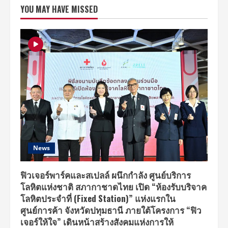
เที่ยว
YOU MAY HAVE MISSED
หรรษา
ใกล้
กรุง”
ผจญ
ภัย
เส้น
ทาง
สาย
ธรรมชาติ
นครนายก
ปราจีนบุรี
สระแก้ว
News
ฟิวเจอร์พาร์คและสเปลล์ ผนึกกำลัง ศูนย์บริการ
โลหิตแห่งชาติ สภากาชาดไทย เปิด “ห้องรับบริจาค
โลหิตประจำที่ (Fixed Station)” แห่งแรกใน
ศูนย์การค้า จังหวัดปทุมธานี ภายใต้โครงการ “ฟิว
เจอร์ให้ใจ” เดินหน้าสร้างสังคมแห่งการให้