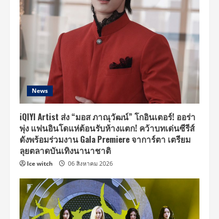
ดวงใจ”
เผย
แพร่
180
ประเทศ
ทั่ว
โลก
สืบสาน
พระ
จริยวัตร
อัน
งดงาม
ของ
News
สมเด็จ
พระบรม
ราชินีนาถ
iQIYI Artist ส่ง “มอส ภาณุวัฒน์” โกอินเตอร์! ออร่า
พุ่ง แฟนอินโดแห่ต้อนรับห้างแตก! คว้าบทเด่นซีรีส์
ดังพร้อมร่วมงาน Gala Premiere จาการ์ตา เตรียม
ลุยตลาดบันเทิงนานาชาติ
Ice witch
06 สิงหาคม 2026