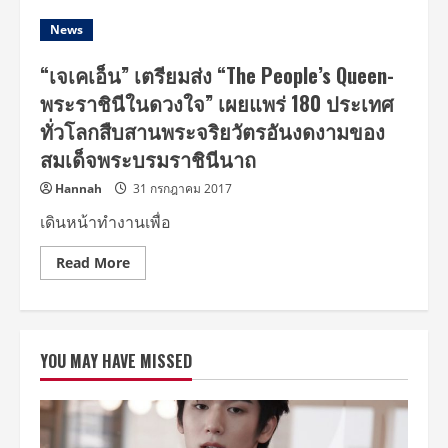
News
“เจเคเอ็น” เตรียมส่ง “The People’s Queen-
พระราชินีในดวงใจ” เผยแพร่ 180 ประเทศ
ทั่วโลกสืบสานพระจริยวัตรอันงดงามของ
สมเด็จพระบรมราชินีนาถ
Hannah
31 กรกฎาคม 2017
เดินหน้าทำงานเพื่อ
Read
Read More
more
about
“เจ
เค
เอ็น”
เตรียม
YOU MAY HAVE MISSED
ส่ง
“The
People’s
Queen-
พระ
ราชินี
ใน