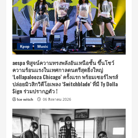
Kpop
Music
aespa พิสูจน์ความทรงพลังอันเหนือชั้น ขึ้นโชว์
ความร้อนแรงในเทศกาลดนตรีสุดยิ่งใหญ่
‘Lollapalooza Chicago’ ครั้งแรก พร้อมเซอร์ไพรส์
ปล่อยมิวสิกวิดีโอเพลง ‘Switchblade’ ที่มี Ty Dolla
$ign ร่วมปรากฏตัว !
Ice witch
06 สิงหาคม 2026