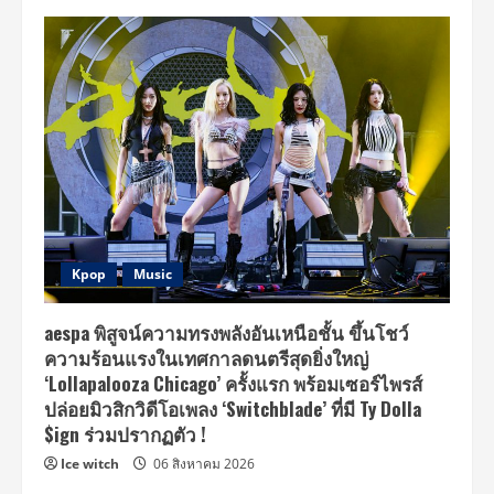
Kpop
Music
aespa พิสูจน์ความทรงพลังอันเหนือชั้น ขึ้นโชว์
ความร้อนแรงในเทศกาลดนตรีสุดยิ่งใหญ่
‘Lollapalooza Chicago’ ครั้งแรก พร้อมเซอร์ไพรส์
ปล่อยมิวสิกวิดีโอเพลง ‘Switchblade’ ที่มี Ty Dolla
$ign ร่วมปรากฏตัว !
Ice witch
06 สิงหาคม 2026