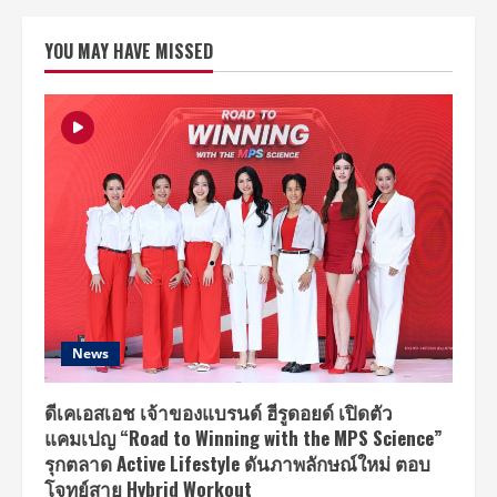
การ
ค้า
เก
YOU MAY HAVE MISSED
ทเวย์
แอท
บางซื่อ
ฉลอง
ครบ
รอบ
2
ปี
‘ยก
ขบวน
ความ
สุข
สุด
พิเศษ
X2’
พบ
กับ
ศิลปิน-
ดารา
มากมาย
News
มอบ
ความ
สนุก
X2
ดีเคเอสเอช เจ้าของแบรนด์ ฮีรูดอยด์ เปิดตัว
ส่ง
แคมเปญ “Road to Winning with the MPS Science”
ท้าย
ปี!
รุกตลาด Active Lifestyle ดันภาพลักษณ์ใหม่ ตอบ
โจทย์สาย Hybrid Workout