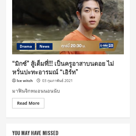
Drama
News
“มิกซ์” สู้เต็มที่!!! เป็นครูอาสาบนดอย ไม่
หวั่นปะทะอารมณ์ “เอิร์ท”
Ice witch
03 กุมภาพันธ์ 2021
มาฟินจิกหมอนนอนนับ
Read
Read More
more
about
“มิกซ์”
สู้
เต็ม
ที่!!!
YOU MAY HAVE MISSED
เป็น