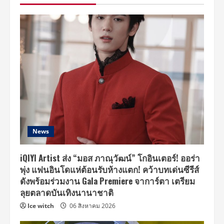
ครู
อาสา
บน
ดอย
ไม่
หวั่น
ปะทะ
อารมณ์
“เอิร์ท”
News
iQIYI Artist ส่ง “มอส ภาณุวัฒน์” โกอินเตอร์! ออร่า
พุ่ง แฟนอินโดแห่ต้อนรับห้างแตก! คว้าบทเด่นซีรีส์
ดังพร้อมร่วมงาน Gala Premiere จาการ์ตา เตรียม
ลุยตลาดบันเทิงนานาชาติ
Ice witch
06 สิงหาคม 2026