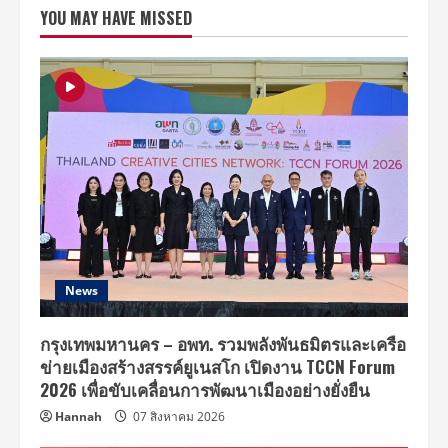
BANGKOK
YOU MAY HAVE MISSED
ร้าน
แฮง
เอา
ท์
แห่ง
ใหม่
กลาง
สุขุมวิท
ตกแต่ง
ด้วย
สไตล์
บราซิล
News
กรุงเทพมหานคร – อพท. รวมพลังพันธมิตรและเครือ
ข่ายเมืองสร้างสรรค์ยูเนสโก เปิดงาน TCCN Forum
2026 เพื่อขับเคลื่อนการพัฒนาเมืองอย่างยั่งยืน
Hannah
07 สิงหาคม 2026