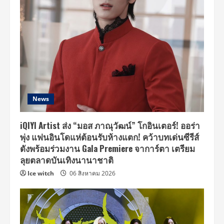
News
iQIYI Artist ส่ง “มอส ภาณุวัฒน์” โกอินเตอร์! ออร่า
พุ่ง แฟนอินโดแห่ต้อนรับห้างแตก! คว้าบทเด่นซีรีส์
ดังพร้อมร่วมงาน Gala Premiere จาการ์ตา เตรียม
ลุยตลาดบันเทิงนานาชาติ
Ice witch
06 สิงหาคม 2026