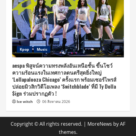
Kpop
Music
aespa พิสูจน์ความทรงพลังอันเหนือชั้น ขึ้นโชว์
ความร้อนแรงในเทศกาลดนตรีสุดยิ่งใหญ่
‘Lollapalooza Chicago’ ครั้งแรก พร้อมเซอร์ไพรส์
ปล่อยมิวสิกวิดีโอเพลง ‘Switchblade’ ที่มี Ty Dolla
$ign ร่วมปรากฏตัว !
Ice witch
06 สิงหาคม 2026
Copyright © All rights reserved.
|
MoreNews
by AF
themes.